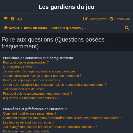
Les gardiens du jeu
FAQ
S’enregistrer
Connexion
R
Accueil
Index du forum
Foire aux questions (Questions posées fréquemment)
e
Foire aux questions (Questions posées
c
fréquemment)
h
e
Problèmes de connexion et d’enregistrement
Pourquoi dois-je m’enregistrer ?
r
Que signifie COPPA ?
c
Je souhaite m’enregistrer, mais je n’y parviens pas !
Je suis enregistré mais je ne peux pas me connecter !
h
Pourquoi ne puis-je pas me connecter ?
Je me suis enregistré par le passé mais je ne peux plus me connecter ?!
e
J’ai perdu mon mot de passe !
r
Pourquoi suis-je automatiquement déconnecté ?
À quoi sert « Supprimer les cookies » ?
Paramètres et préférences de l’utilisateur
Comment modifier mes paramètres ?
Comment empêcher mon nom d’apparaître dans la liste des membres connectés ?
Les heures ne sont pas correctes !
J’ai changé mon fuseau horaire et l’heure est toujours incorrecte !
Ma langue n’est pas dans la liste !