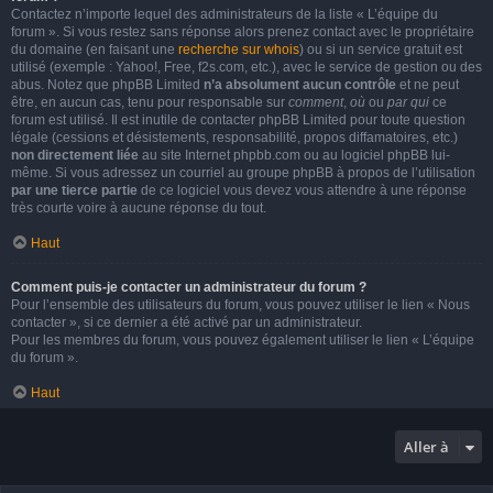
Contactez n’importe lequel des administrateurs de la liste « L’équipe du
forum ». Si vous restez sans réponse alors prenez contact avec le propriétaire
du domaine (en faisant une
recherche sur whois
) ou si un service gratuit est
utilisé (exemple : Yahoo!, Free, f2s.com, etc.), avec le service de gestion ou des
abus. Notez que phpBB Limited
n’a absolument aucun contrôle
et ne peut
être, en aucun cas, tenu pour responsable sur
comment
,
où
ou
par qui
ce
forum est utilisé. Il est inutile de contacter phpBB Limited pour toute question
légale (cessions et désistements, responsabilité, propos diffamatoires, etc.)
non directement liée
au site Internet phpbb.com ou au logiciel phpBB lui-
même. Si vous adressez un courriel au groupe phpBB à propos de l’utilisation
par une tierce partie
de ce logiciel vous devez vous attendre à une réponse
très courte voire à aucune réponse du tout.
Haut
Comment puis-je contacter un administrateur du forum ?
Pour l’ensemble des utilisateurs du forum, vous pouvez utiliser le lien « Nous
contacter », si ce dernier a été activé par un administrateur.
Pour les membres du forum, vous pouvez également utiliser le lien « L’équipe
du forum ».
Haut
Aller à