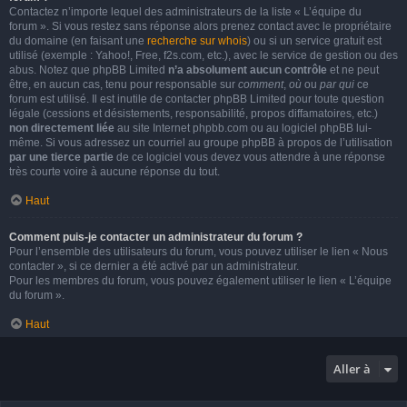
Contactez n’importe lequel des administrateurs de la liste « L’équipe du
forum ». Si vous restez sans réponse alors prenez contact avec le propriétaire
du domaine (en faisant une
recherche sur whois
) ou si un service gratuit est
utilisé (exemple : Yahoo!, Free, f2s.com, etc.), avec le service de gestion ou des
abus. Notez que phpBB Limited
n’a absolument aucun contrôle
et ne peut
être, en aucun cas, tenu pour responsable sur
comment
,
où
ou
par qui
ce
forum est utilisé. Il est inutile de contacter phpBB Limited pour toute question
légale (cessions et désistements, responsabilité, propos diffamatoires, etc.)
non directement liée
au site Internet phpbb.com ou au logiciel phpBB lui-
même. Si vous adressez un courriel au groupe phpBB à propos de l’utilisation
par une tierce partie
de ce logiciel vous devez vous attendre à une réponse
très courte voire à aucune réponse du tout.
Haut
Comment puis-je contacter un administrateur du forum ?
Pour l’ensemble des utilisateurs du forum, vous pouvez utiliser le lien « Nous
contacter », si ce dernier a été activé par un administrateur.
Pour les membres du forum, vous pouvez également utiliser le lien « L’équipe
du forum ».
Haut
Aller à