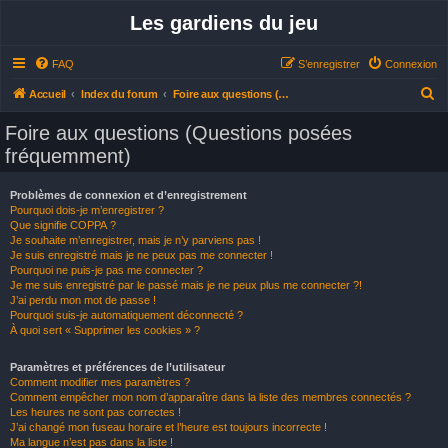
Les gardiens du jeu
FAQ
S’enregistrer
Connexion
R
Accueil
Index du forum
Foire aux questions (Questions posées fréquemment)
e
Foire aux questions (Questions posées
c
fréquemment)
h
e
Problèmes de connexion et d’enregistrement
Pourquoi dois-je m’enregistrer ?
r
Que signifie COPPA ?
c
Je souhaite m’enregistrer, mais je n’y parviens pas !
Je suis enregistré mais je ne peux pas me connecter !
h
Pourquoi ne puis-je pas me connecter ?
Je me suis enregistré par le passé mais je ne peux plus me connecter ?!
e
J’ai perdu mon mot de passe !
r
Pourquoi suis-je automatiquement déconnecté ?
À quoi sert « Supprimer les cookies » ?
Paramètres et préférences de l’utilisateur
Comment modifier mes paramètres ?
Comment empêcher mon nom d’apparaître dans la liste des membres connectés ?
Les heures ne sont pas correctes !
J’ai changé mon fuseau horaire et l’heure est toujours incorrecte !
Ma langue n’est pas dans la liste !