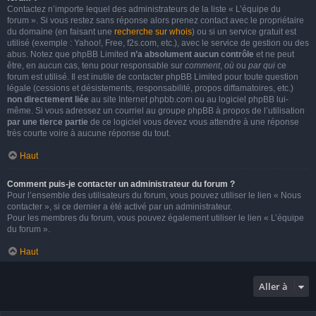
Contactez n’importe lequel des administrateurs de la liste « L’équipe du
forum ». Si vous restez sans réponse alors prenez contact avec le propriétaire
du domaine (en faisant une
recherche sur whois
) ou si un service gratuit est
utilisé (exemple : Yahoo!, Free, f2s.com, etc.), avec le service de gestion ou des
abus. Notez que phpBB Limited
n’a absolument aucun contrôle
et ne peut
être, en aucun cas, tenu pour responsable sur
comment
,
où
ou
par qui
ce
forum est utilisé. Il est inutile de contacter phpBB Limited pour toute question
légale (cessions et désistements, responsabilité, propos diffamatoires, etc.)
non directement liée
au site Internet phpbb.com ou au logiciel phpBB lui-
même. Si vous adressez un courriel au groupe phpBB à propos de l’utilisation
par une tierce partie
de ce logiciel vous devez vous attendre à une réponse
très courte voire à aucune réponse du tout.
Haut
Comment puis-je contacter un administrateur du forum ?
Pour l’ensemble des utilisateurs du forum, vous pouvez utiliser le lien « Nous
contacter », si ce dernier a été activé par un administrateur.
Pour les membres du forum, vous pouvez également utiliser le lien « L’équipe
du forum ».
Haut
Aller à