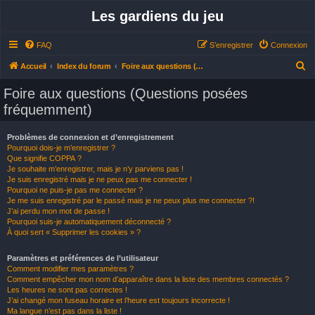
Les gardiens du jeu
FAQ
S’enregistrer
Connexion
R
Accueil
Index du forum
Foire aux questions (Questions posées fréquemment)
e
Foire aux questions (Questions posées
c
fréquemment)
h
e
Problèmes de connexion et d’enregistrement
Pourquoi dois-je m’enregistrer ?
r
Que signifie COPPA ?
c
Je souhaite m’enregistrer, mais je n’y parviens pas !
Je suis enregistré mais je ne peux pas me connecter !
h
Pourquoi ne puis-je pas me connecter ?
Je me suis enregistré par le passé mais je ne peux plus me connecter ?!
e
J’ai perdu mon mot de passe !
r
Pourquoi suis-je automatiquement déconnecté ?
À quoi sert « Supprimer les cookies » ?
Paramètres et préférences de l’utilisateur
Comment modifier mes paramètres ?
Comment empêcher mon nom d’apparaître dans la liste des membres connectés ?
Les heures ne sont pas correctes !
J’ai changé mon fuseau horaire et l’heure est toujours incorrecte !
Ma langue n’est pas dans la liste !