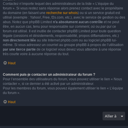
Contactez n’importe lequel des administrateurs de la liste « L’équipe du
forum ». Si vous restez sans réponse alors prenez contact avec le propriétaire
du domaine (en faisant une
recherche sur whois
) ou si un service gratuit est
utilisé (exemple : Yahoo!, Free, f2s.com, etc.), avec le service de gestion ou des
abus. Notez que phpBB Limited
n’a absolument aucun contrôle
et ne peut
être, en aucun cas, tenu pour responsable sur
comment
,
où
ou
par qui
ce
forum est utilisé. Il est inutile de contacter phpBB Limited pour toute question
légale (cessions et désistements, responsabilité, propos diffamatoires, etc.)
non directement liée
au site Internet phpbb.com ou au logiciel phpBB lui-
même. Si vous adressez un courriel au groupe phpBB à propos de l’utilisation
par une tierce partie
de ce logiciel vous devez vous attendre à une réponse
très courte voire à aucune réponse du tout.
Haut
Comment puis-je contacter un administrateur du forum ?
Pour l’ensemble des utilisateurs du forum, vous pouvez utiliser le lien « Nous
contacter », si ce dernier a été activé par un administrateur.
Pour les membres du forum, vous pouvez également utiliser le lien « L’équipe
du forum ».
Haut
Aller à