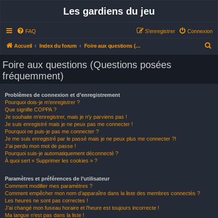
Les gardiens du jeu
FAQ
S’enregistrer
Connexion
R
Accueil
Index du forum
Foire aux questions (Questions posées fréquemment)
e
Foire aux questions (Questions posées
c
fréquemment)
h
e
Problèmes de connexion et d’enregistrement
Pourquoi dois-je m’enregistrer ?
r
Que signifie COPPA ?
c
Je souhaite m’enregistrer, mais je n’y parviens pas !
Je suis enregistré mais je ne peux pas me connecter !
h
Pourquoi ne puis-je pas me connecter ?
Je me suis enregistré par le passé mais je ne peux plus me connecter ?!
e
J’ai perdu mon mot de passe !
r
Pourquoi suis-je automatiquement déconnecté ?
À quoi sert « Supprimer les cookies » ?
Paramètres et préférences de l’utilisateur
Comment modifier mes paramètres ?
Comment empêcher mon nom d’apparaître dans la liste des membres connectés ?
Les heures ne sont pas correctes !
J’ai changé mon fuseau horaire et l’heure est toujours incorrecte !
Ma langue n’est pas dans la liste !