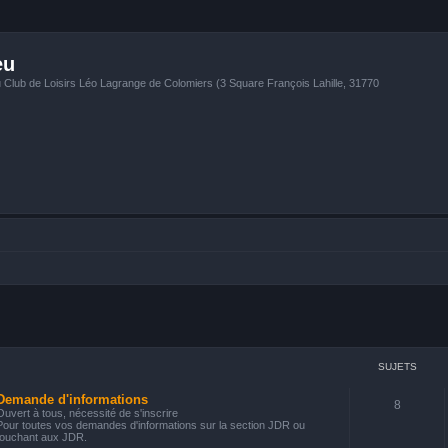
eu
u Club de Loisirs Léo Lagrange de Colomiers (3 Square François Lahille, 31770
SUJETS
Demande d'informations
8
Ouvert à tous, nécessité de s'inscrire
Pour toutes vos demandes d'informations sur la section JDR ou
touchant aux JDR.