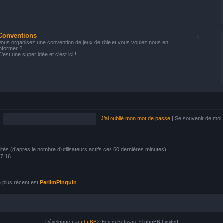
Conventions
1
Vous organisez une convention de jeux de rôle et vous voulez nous en
informer ?
C'est une super idée et c'est ici !
:
J’ai oublié mon mot de passe
|
Se souvenir de moi
nvités (d’après le nombre d’utilisateurs actifs ces 60 dernières minutes)
 07:16
 plus récent est
PerlimPinguin
.
Développé par
phpBB
® Forum Software © phpBB Limited