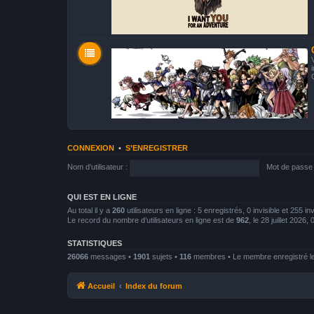
CONNEXION
•
S’ENREGISTRER
Nom d’utilisateur :
Mot de passe 
QUI EST EN LIGNE
Au total il y a
260
utilisateurs en ligne : 5 enregistrés, 0 invisible et 255 i
Le record du nombre d’utilisateurs en ligne est de
962
, le 28 juillet 2026,
STATISTIQUES
26066
messages •
1901
sujets •
116
membres • Le membre enregistré le
Accueil
Index du forum