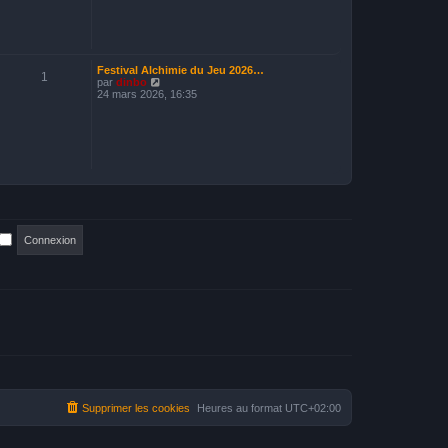
l
e
d
e
r
n
Festival Alchimie du Jeu 2026…
1
i
V
par
dinbo
e
o
24 mars 2026, 16:35
r
i
m
r
e
l
s
e
s
d
a
e
g
r
e
n
i
e
r
m
e
s
s
a
g
e
Supprimer les cookies
Heures au format
UTC+02:00