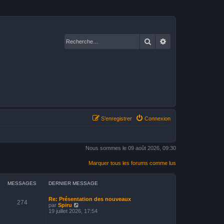
Rechercher
Recherche avancé
S’enregistrer
Connexion
Nous sommes le 09 août 2026, 09:30
Marquer tous les forums comme lus
MESSAGES
DERNIER MESSAGE
Re: Présentation des nouveaux
274
V
par
Spiru
o
19 juillet 2026, 17:54
i
r