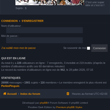
C'est une super
idée et c'est ici !
Sujets :
1
CONNEXION
•
S’ENREGISTRER
Nom d’utilisateur :
Mot de passe :
J’ai oublié mon mot de passe
Se souvenir de moi
QUI EST EN LIGNE
Au total il y a
226
utilisateurs en ligne : 7 enregistrés, 0 invisible et 219 invités (d’après le
nombre d’utilisateurs actifs ces 60 dernières minutes)
Le record du nombre d’utilisateurs en ligne est de
962
, le 28 juillet 2026, 07:16
STATISTIQUES
26066
messages •
1901
sujets •
116
membres • Le membre enregistré le plus récent est
PerlimPinguin
.
Accueil
Index du forum
Heures au format
UTC+02:00
Développé par
phpBB
® Forum Software © phpBB Limited
Prosilver Dark Edition by
Premium phpBB Styles