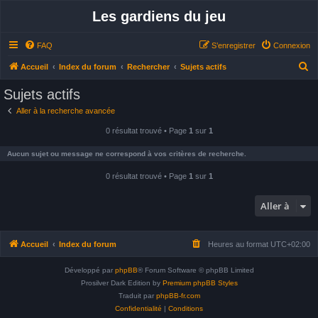
Les gardiens du jeu
FAQ
S’enregistrer
Connexion
R
Accueil
Index du forum
Rechercher
Sujets actifs
e
Sujets actifs
c
Aller à la recherche avancée
h
0 résultat trouvé • Page
1
sur
1
e
r
Aucun sujet ou message ne correspond à vos critères de recherche.
c
0 résultat trouvé • Page
1
sur
1
h
e
Aller à
r
Accueil
Index du forum
Heures au format
UTC+02:00
Développé par
phpBB
® Forum Software © phpBB Limited
Prosilver Dark Edition by
Premium phpBB Styles
Traduit par
phpBB-fr.com
Confidentialité
|
Conditions