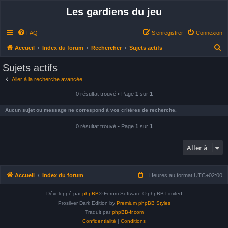
Les gardiens du jeu
FAQ
S’enregistrer
Connexion
R
Accueil
Index du forum
Rechercher
Sujets actifs
e
Sujets actifs
c
Aller à la recherche avancée
h
0 résultat trouvé • Page
1
sur
1
e
r
Aucun sujet ou message ne correspond à vos critères de recherche.
c
0 résultat trouvé • Page
1
sur
1
h
e
Aller à
r
Accueil
Index du forum
Heures au format
UTC+02:00
Développé par
phpBB
® Forum Software © phpBB Limited
Prosilver Dark Edition by
Premium phpBB Styles
Traduit par
phpBB-fr.com
Confidentialité
|
Conditions