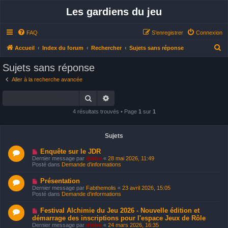
Les gardiens du jeu
FAQ
S’enregistrer
Connexion
R
Accueil
Index du forum
Rechercher
Sujets sans réponse
e
Sujets sans réponse
c
Aller à la recherche avancée
h
Rechercher
Recherche avancée
e
r
4 résultats trouvés • Page
1
sur
1
c
h
Sujets
e
N
Enquête sur le JDR
o
r
Dernier message par
dinbo
«
28 mai 2026, 11:49
u
Posté dans
Demande d'informations
v
e
N
Présentation
a
o
u
Dernier message par
Fabthemolis
«
23 avril 2026, 15:05
u
m
Posté dans
Demande d'informations
v
e
e
s
N
Festival Alchimie du Jeu 2026 - Nouvelle édition et
a
s
o
u
démarrage des inscriptions pour l'espace Jeux de Rôle
a
u
m
g
Dernier message par
dinbo
«
24 mars 2026, 16:35
v