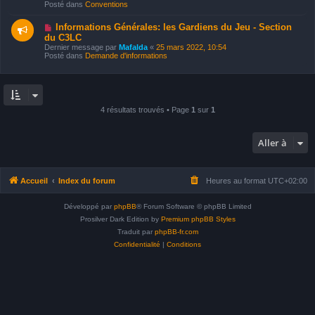
e
e
Posté dans
Conventions
e
s
a
s
u
N
a
Informations Générales: les Gardiens du Jeu - Section
m
o
g
du C3LC
e
u
e
Dernier message par
Mafalda
«
25 mars 2022, 10:54
s
v
Posté dans
Demande d'informations
s
e
a
a
g
u
e
m
e
s
s
4 résultats trouvés • Page
1
sur
1
a
g
e
Aller à
Accueil
Index du forum
Heures au format
UTC+02:00
Développé par
phpBB
® Forum Software © phpBB Limited
Prosilver Dark Edition by
Premium phpBB Styles
Traduit par
phpBB-fr.com
Confidentialité
|
Conditions