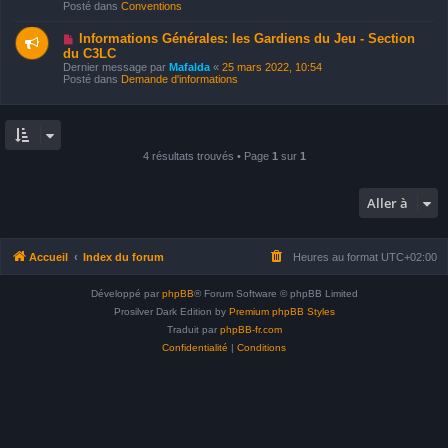
e
e
Posté dans
Conventions
e
s
a
s
u
N
a
Informations Générales: les Gardiens du Jeu - Section
m
o
g
du C3LC
e
u
e
Dernier message par
Mafalda
«
25 mars 2022, 10:54
s
v
Posté dans
Demande d'informations
s
e
a
a
g
u
e
m
e
s
s
4 résultats trouvés • Page
1
sur
1
a
g
e
Aller à
Accueil
Index du forum
Heures au format
UTC+02:00
Développé par
phpBB
® Forum Software © phpBB Limited
Prosilver Dark Edition by
Premium phpBB Styles
Traduit par
phpBB-fr.com
Confidentialité
|
Conditions