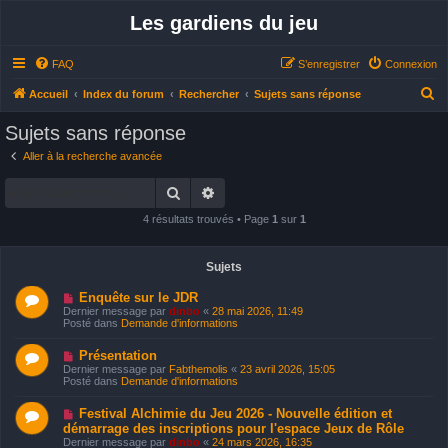
Les gardiens du jeu
FAQ
S’enregistrer
Connexion
R
Accueil
Index du forum
Rechercher
Sujets sans réponse
e
Sujets sans réponse
c
Aller à la recherche avancée
h
Rechercher
Recherche avancée
e
r
4 résultats trouvés • Page
1
sur
1
c
h
Sujets
e
N
Enquête sur le JDR
o
r
Dernier message par
dinbo
«
28 mai 2026, 11:49
u
Posté dans
Demande d'informations
v
e
N
Présentation
a
o
u
Dernier message par
Fabthemolis
«
23 avril 2026, 15:05
u
m
Posté dans
Demande d'informations
v
e
e
s
N
Festival Alchimie du Jeu 2026 - Nouvelle édition et
a
s
o
u
démarrage des inscriptions pour l'espace Jeux de Rôle
a
u
m
g
Dernier message par
dinbo
«
24 mars 2026, 16:35
v