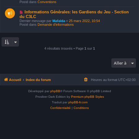
e
e
Posté dans
Conventions
e
s
a
s
u
N
a
Informations Générales: les Gardiens du Jeu - Section
m
o
g
du C3LC
e
u
e
Dernier message par
Mafalda
«
25 mars 2022, 10:54
s
v
Posté dans
Demande d'informations
s
e
a
a
g
u
e
m
e
s
s
4 résultats trouvés • Page
1
sur
1
a
g
e
Aller à
Accueil
Index du forum
Heures au format
UTC+02:00
Développé par
phpBB
® Forum Software © phpBB Limited
Prosilver Dark Edition by
Premium phpBB Styles
Traduit par
phpBB-fr.com
Confidentialité
|
Conditions