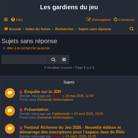
Les gardiens du jeu
FAQ
S’enregistrer
Connexion
R
Accueil
Index du forum
Rechercher
Sujets sans réponse
e
Sujets sans réponse
c
Aller à la recherche avancée
h
Rechercher
Recherche avancée
e
r
4 résultats trouvés • Page
1
sur
1
c
h
Sujets
e
N
Enquête sur le JDR
o
r
Dernier message par
dinbo
«
28 mai 2026, 11:49
u
Posté dans
Demande d'informations
v
e
N
Présentation
a
o
u
Dernier message par
Fabthemolis
«
23 avril 2026, 15:05
u
m
Posté dans
Demande d'informations
v
e
e
s
N
Festival Alchimie du Jeu 2026 - Nouvelle édition et
a
s
o
u
démarrage des inscriptions pour l'espace Jeux de Rôle
a
u
m
g
Dernier message par
dinbo
«
24 mars 2026, 16:35
v