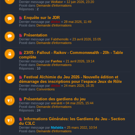
o
e
Dernier message par
Wolfator
«
12 juin 2026, 23:20
m
u
Posté dans
Demande d'informations
e
v
Réponses :
2
s
e
s
a
a
N
Enquête sur le JDR
u
g
o
Dernier message par
dinbo
«
28 mai 2026, 11:49
m
e
u
Posté dans
Demande d'informations
e
v
s
e
s
N
Présentation
a
a
o
u
Dernier message par
Fabthemolis
«
23 avril 2026, 15:05
g
u
m
Posté dans
Demande d'informations
e
v
e
e
s
N
23/05 - Fallout - Raikov - Commonwealth - 20h - Table
a
s
o
u
complète
a
u
m
g
Dernier message par
Fanfeu
«
21 avril 2026, 19:14
v
e
e
Posté dans
Demande d'informations
e
s
Réponses :
10
a
s
u
a
N
Festival Alchimie du Jeu 2026 - Nouvelle édition et
m
g
o
e
démarrage des inscriptions pour l'espace Jeux de Rôle
e
u
s
Dernier message par
dinbo
«
24 mars 2026, 16:35
v
s
Posté dans
Conventions
e
a
a
g
u
N
Présentation des gardiens du jeu
e
m
o
Dernier message par
warakiti
«
04 mai 2025, 15:44
e
u
Posté dans
Demande d'informations
s
v
Réponses :
24
s
e
a
a
N
Informations Générales: les Gardiens du Jeu - Section
g
u
o
du C3LC
e
m
u
e
Dernier message par
Mafalda
«
25 mars 2022, 10:54
v
s
Posté dans
Demande d'informations
e
s