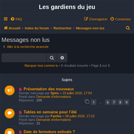
Les gardiens du jeu
FAQ
S’enregistrer
Connexion
R
Accueil
Index du forum
Rechercher
Messages non lus
e
Messages non lus
c
Aller à la recherche avancée
h
Rechercher
Recherche avancée
e
r
Marquer tout comme lu
• 9 résultats trouvés • Page
1
sur
1
c
h
Sujets
e
N
Présentation des nouveaux
o
r
Dernier message par
Spiru
«
19 juillet 2026, 17:54
u
Posté dans
Demande d'informations
v
Réponses :
209
1
6
7
8
9
…
e
a
u
N
Tables en semaine pour l'été
m
o
Dernier message par
Fanfeu
«
08 juillet 2026, 17:22
e
u
Posté dans
Demande d'informations
s
v
Réponses :
21
s
e
a
a
N
Date de fermeture estivale ?
g
u