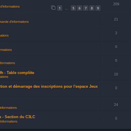
209
'informations
1
5
6
7
8
9
…
21
ande d'informations
2
ations
0
rmations
0
formations
0h - Table complète
10
ations
ition et démarrage des inscriptions pour l'espace Jeux
0
24
nformations
u - Section du C3LC
0
informations