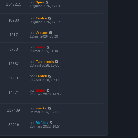
par
Spiru
2342215
19 juillet 2026, 17:54
par
Fanfeu
10983
08 juillet 2026, 17:22
par
Wolfator
4217
12 juin 2026, 23:20
par
dinbo
1768
28 mai 2026, 11:49
par
Fabthemolis
12882
23 avril 2026, 15:05
par
Fanfeu
5060
21 avril 2026, 19:14
par
dinbo
14571
24 mars 2026, 16:35
par
warakiti
227439
04 mai 2025, 15:44
par
Mafalda
32019
25 mars 2022, 10:54