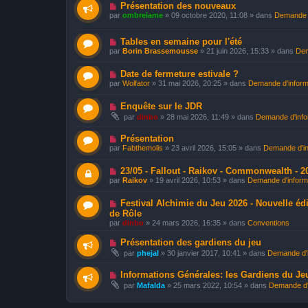
N
Présentation des nouveaux
o
par
ombrelame
»
09 octobre 2020, 11:08
» dans
Demande d
u
v
e
N
Tables en semaine pour l'été
a
o
par
Borin Brassemousse
»
21 juin 2026, 15:33
» dans
Dem
u
u
m
v
e
N
e
Date de fermeture estivale ?
s
o
a
par
Wolfator
»
31 mai 2026, 20:25
» dans
Demande d'inform
s
u
u
a
v
m
g
N
e
Enquête sur le JDR
e
e
o
a
s
par
dinbo
»
28 mai 2026, 11:49
» dans
Demande d'info
u
u
s
v
m
a
N
e
Présentation
e
g
o
a
s
e
par
Fabthemolis
»
23 avril 2026, 15:05
» dans
Demande d'in
u
u
s
v
m
a
N
e
23/05 - Fallout - Raikov - Commonwealth - 2
e
g
o
a
s
e
par
Raikov
»
19 avril 2026, 10:53
» dans
Demande d'inform
u
u
s
v
m
a
N
e
Festival Alchimie du Jeu 2026 - Nouvelle éd
e
g
o
a
s
e
de Rôle
u
u
s
par
dinbo
»
24 mars 2026, 16:35
» dans
Conventions
v
m
a
e
e
g
N
Présentation des gardiens du jeu
a
s
e
o
u
s
par
phejal
»
30 janvier 2017, 10:41
» dans
Demande d'i
u
m
a
v
e
g
N
e
Informations Générales: les Gardiens du Je
s
e
o
a
s
par
Mafalda
»
25 mars 2022, 10:54
» dans
Demande d'
u
u
a
v
m
g
e
e