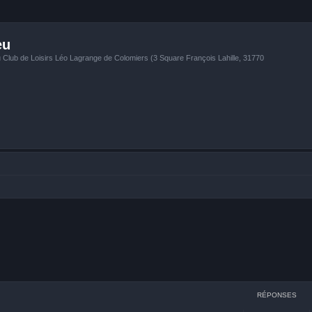
eu
u Club de Loisirs Léo Lagrange de Colomiers (3 Square François Lahille, 31770
RÉPONSES