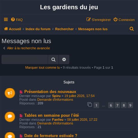
Les gardiens du jeu
FAQ
S’enregistrer
Connexion
R
Accueil
Index du forum
Rechercher
Messages non lus
e
Messages non lus
c
Aller à la recherche avancée
h
Rechercher
Recherche avancée
e
r
Marquer tout comme lu
• 9 résultats trouvés • Page
1
sur
1
c
h
Sujets
e
N
Présentation des nouveaux
o
r
Dernier message par
Spiru
«
19 juillet 2026, 17:54
u
Posté dans
Demande d'informations
v
Réponses :
209
1
6
7
8
9
…
e
a
u
N
Tables en semaine pour l'été
m
o
Dernier message par
Fanfeu
«
08 juillet 2026, 17:22
e
u
Posté dans
Demande d'informations
s
v
Réponses :
21
s
e
a
a
N
Date de fermeture estivale ?
g
u