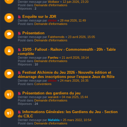
o
e
Dernier message par
Wolfator
«
12 juin 2026, 23:20
m
u
Posté dans
Demande d'informations
e
v
Réponses :
2
s
e
s
a
a
N
Enquête sur le JDR
u
g
o
Dernier message par
dinbo
«
28 mai 2026, 11:49
m
e
u
Posté dans
Demande d'informations
e
v
s
e
s
N
Présentation
a
a
o
u
Dernier message par
Fabthemolis
«
23 avril 2026, 15:05
g
u
m
Posté dans
Demande d'informations
e
v
e
e
s
N
23/05 - Fallout - Raikov - Commonwealth - 20h - Table
a
s
o
u
complète
a
u
m
g
Dernier message par
Fanfeu
«
21 avril 2026, 19:14
v
e
e
Posté dans
Demande d'informations
e
s
Réponses :
10
a
s
u
a
N
Festival Alchimie du Jeu 2026 - Nouvelle édition et
m
g
o
e
démarrage des inscriptions pour l'espace Jeux de Rôle
e
u
s
Dernier message par
dinbo
«
24 mars 2026, 16:35
v
s
Posté dans
Conventions
e
a
a
g
u
N
Présentation des gardiens du jeu
e
m
o
Dernier message par
warakiti
«
04 mai 2025, 15:44
e
u
Posté dans
Demande d'informations
s
v
Réponses :
24
s
e
a
a
N
Informations Générales: les Gardiens du Jeu - Section
g
u
o
du C3LC
e
m
u
e
Dernier message par
Mafalda
«
25 mars 2022, 10:54
v
s
Posté dans
Demande d'informations
e
s