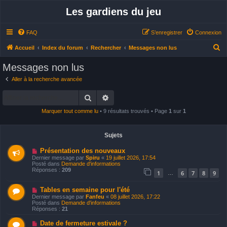
Les gardiens du jeu
FAQ
S’enregistrer
Connexion
R
Accueil
Index du forum
Rechercher
Messages non lus
e
Messages non lus
c
Aller à la recherche avancée
h
Rechercher
Recherche avancée
e
r
Marquer tout comme lu
• 9 résultats trouvés • Page
1
sur
1
c
h
Sujets
e
N
Présentation des nouveaux
o
r
Dernier message par
Spiru
«
19 juillet 2026, 17:54
u
Posté dans
Demande d'informations
v
Réponses :
209
1
6
7
8
9
…
e
a
u
N
Tables en semaine pour l'été
m
o
Dernier message par
Fanfeu
«
08 juillet 2026, 17:22
e
u
Posté dans
Demande d'informations
s
v
Réponses :
21
s
e
a
a
N
Date de fermeture estivale ?
g
u