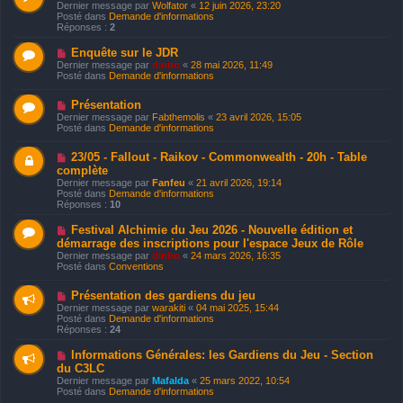
o
e
Dernier message par
Wolfator
«
12 juin 2026, 23:20
m
u
Posté dans
Demande d'informations
e
v
Réponses :
2
s
e
s
a
a
N
Enquête sur le JDR
u
g
o
Dernier message par
dinbo
«
28 mai 2026, 11:49
m
e
u
Posté dans
Demande d'informations
e
v
s
e
s
N
Présentation
a
a
o
u
Dernier message par
Fabthemolis
«
23 avril 2026, 15:05
g
u
m
Posté dans
Demande d'informations
e
v
e
e
s
N
23/05 - Fallout - Raikov - Commonwealth - 20h - Table
a
s
o
u
complète
a
u
m
g
Dernier message par
Fanfeu
«
21 avril 2026, 19:14
v
e
e
Posté dans
Demande d'informations
e
s
Réponses :
10
a
s
u
a
N
Festival Alchimie du Jeu 2026 - Nouvelle édition et
m
g
o
e
démarrage des inscriptions pour l'espace Jeux de Rôle
e
u
s
Dernier message par
dinbo
«
24 mars 2026, 16:35
v
s
Posté dans
Conventions
e
a
a
g
u
N
Présentation des gardiens du jeu
e
m
o
Dernier message par
warakiti
«
04 mai 2025, 15:44
e
u
Posté dans
Demande d'informations
s
v
Réponses :
24
s
e
a
a
N
Informations Générales: les Gardiens du Jeu - Section
g
u
o
du C3LC
e
m
u
e
Dernier message par
Mafalda
«
25 mars 2022, 10:54
v
s
Posté dans
Demande d'informations
e
s