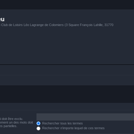
eu
u Club de Loisirs Léo Lagrange de Colomiers (3 Square François Lahille, 31770
 doit être exclu.
ement un des mots doit
Rechercher tous les termes
s partielles.
Rechercher n’importe lequel de ces termes