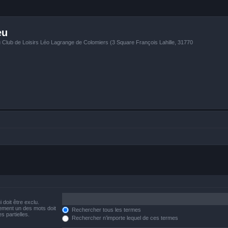
eu
u Club de Loisirs Léo Lagrange de Colomiers (3 Square François Lahille, 31770
 doit être exclu.
ement un des mots doit
Rechercher tous les termes
s partielles.
Rechercher n’importe lequel de ces termes