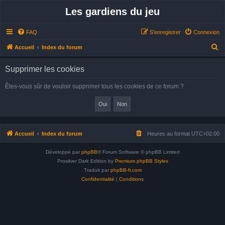
Les gardiens du jeu
FAQ
S’enregistrer
Connexion
R
Accueil
Index du forum
e
Supprimer les cookies
c
h
Êtes-vous sûr de vouloir supprimer tous les cookies de ce forum ?
e
r
c
h
Accueil
Index du forum
Heures au format
UTC+02:00
e
Développé par
phpBB
® Forum Software © phpBB Limited
r
Prosilver Dark Edition by
Premium phpBB Styles
Traduit par
phpBB-fr.com
Confidentialité
|
Conditions