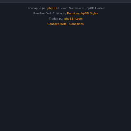
Développé par
phpBB
® Forum Software © phpBB Limited
Prosilver Dark Edition by
Premium phpBB Styles
Traduit par
phpBB-fr.com
Confidentialité
|
Conditions