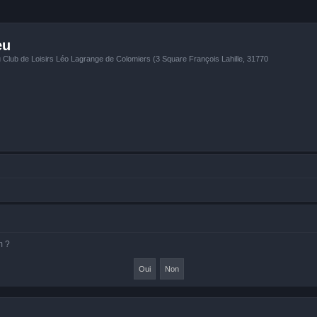
eu
u Club de Loisirs Léo Lagrange de Colomiers (3 Square François Lahille, 31770
m ?