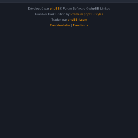
Développé par
phpBB
® Forum Software © phpBB Limited
Prosilver Dark Edition by
Premium phpBB Styles
Traduit par
phpBB-fr.com
Confidentialité
|
Conditions