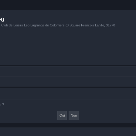
eu
u Club de Loisirs Léo Lagrange de Colomiers (3 Square François Lahille, 31770
m ?