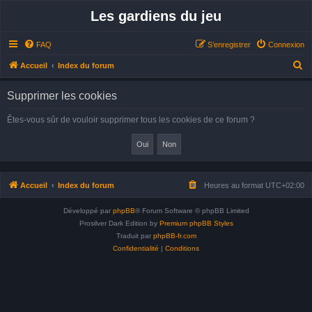
Les gardiens du jeu
FAQ
S’enregistrer
Connexion
R
Accueil
Index du forum
e
Supprimer les cookies
c
h
Êtes-vous sûr de vouloir supprimer tous les cookies de ce forum ?
e
r
c
h
Accueil
Index du forum
Heures au format
UTC+02:00
e
Développé par
phpBB
® Forum Software © phpBB Limited
r
Prosilver Dark Edition by
Premium phpBB Styles
Traduit par
phpBB-fr.com
Confidentialité
|
Conditions