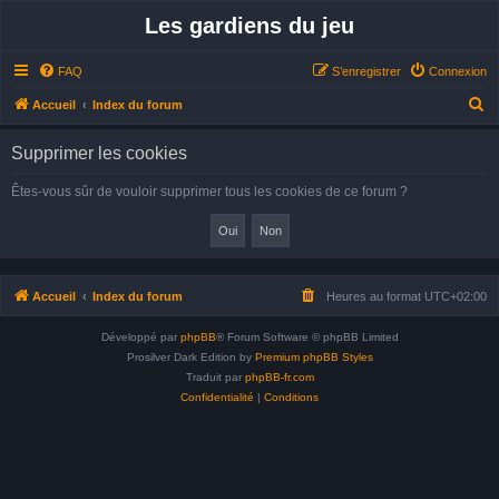
Les gardiens du jeu
FAQ
S’enregistrer
Connexion
R
Accueil
Index du forum
e
Supprimer les cookies
c
h
Êtes-vous sûr de vouloir supprimer tous les cookies de ce forum ?
e
r
c
h
Accueil
Index du forum
Heures au format
UTC+02:00
e
Développé par
phpBB
® Forum Software © phpBB Limited
r
Prosilver Dark Edition by
Premium phpBB Styles
Traduit par
phpBB-fr.com
Confidentialité
|
Conditions