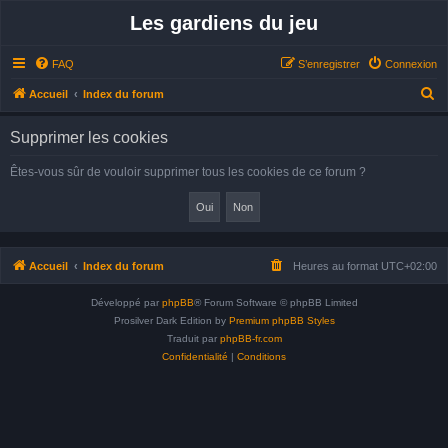
Les gardiens du jeu
FAQ
S’enregistrer
Connexion
R
Accueil
Index du forum
e
Supprimer les cookies
c
h
Êtes-vous sûr de vouloir supprimer tous les cookies de ce forum ?
e
r
c
h
Accueil
Index du forum
Heures au format
UTC+02:00
e
Développé par
phpBB
® Forum Software © phpBB Limited
r
Prosilver Dark Edition by
Premium phpBB Styles
Traduit par
phpBB-fr.com
Confidentialité
|
Conditions