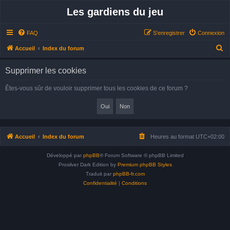
Les gardiens du jeu
FAQ
S’enregistrer
Connexion
R
Accueil
Index du forum
e
Supprimer les cookies
c
h
Êtes-vous sûr de vouloir supprimer tous les cookies de ce forum ?
e
r
c
h
Accueil
Index du forum
Heures au format
UTC+02:00
e
Développé par
phpBB
® Forum Software © phpBB Limited
r
Prosilver Dark Edition by
Premium phpBB Styles
Traduit par
phpBB-fr.com
Confidentialité
|
Conditions