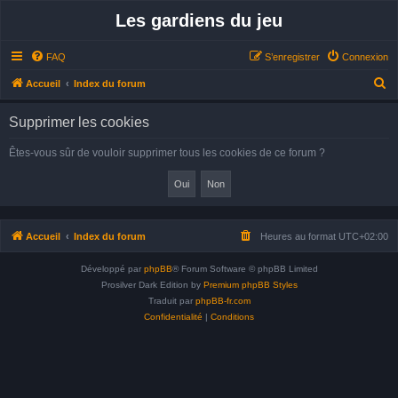
Les gardiens du jeu
FAQ
S’enregistrer
Connexion
R
Accueil
Index du forum
e
Supprimer les cookies
c
h
Êtes-vous sûr de vouloir supprimer tous les cookies de ce forum ?
e
r
c
h
Accueil
Index du forum
Heures au format
UTC+02:00
e
Développé par
phpBB
® Forum Software © phpBB Limited
r
Prosilver Dark Edition by
Premium phpBB Styles
Traduit par
phpBB-fr.com
Confidentialité
|
Conditions