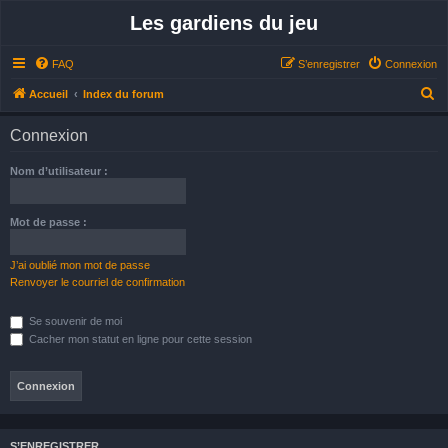
Les gardiens du jeu
FAQ
S’enregistrer
Connexion
R
Accueil
Index du forum
e
Connexion
c
h
Nom d’utilisateur :
e
r
Mot de passe :
c
h
J’ai oublié mon mot de passe
Renvoyer le courriel de confirmation
e
r
Se souvenir de moi
Cacher mon statut en ligne pour cette session
S’ENREGISTRER