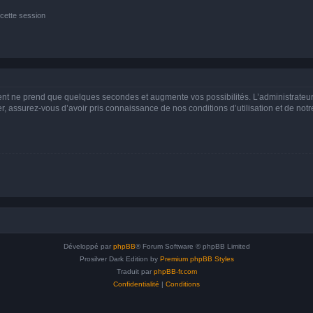
cette session
ment ne prend que quelques secondes et augmente vos possibilités. L’administrate
 assurez-vous d’avoir pris connaissance de nos conditions d’utilisation et de notre 
Développé par
phpBB
® Forum Software © phpBB Limited
Prosilver Dark Edition by
Premium phpBB Styles
Traduit par
phpBB-fr.com
Confidentialité
|
Conditions