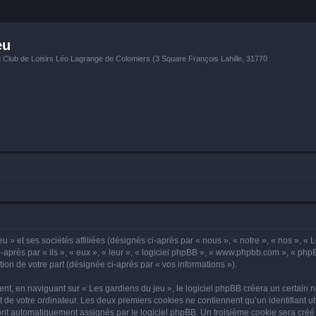
eu
u Club de Loisirs Léo Lagrange de Colomiers (3 Square François Lahille, 31770
 » et ses sociétés affiliées (désignés ci-après par « nous », « notre », « nos », « 
-après par « ils », « eux », « leur », « logiciel phpBB », « www.phpbb.com », « php
tion de votre part (désignée ci-après par « vos informations »).
, en naviguant sur « Les gardiens du jeu », le logiciel phpBB créera un certain no
 de votre ordinateur. Les deux premiers cookies ne contiennent qu’un identifiant util
 sont automatiquement assignés par le logiciel phpBB. Un troisième cookie sera créé