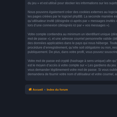
du jeu » et est utilisé pour stocker les informations sur les suj
Nous pouvons également créer des cookies externes au logiciel
les pages créées par le logiciel phpBB. La seconde manière est 
qu’utilisateur invité (désignée ci-après par « messages invités
lors d’une connexion (désignés ici par « vos messages »).
Votre compte contiendra au minimum un identifiant unique (dési
mot de passe »), et une adresse courriel personnelle valide (dé
des données applicables dans le pays qui nous héberge. Toute i
procédure d’enregistrement, qu’elle soit obligatoire ou non, res
publiquement. De plus, dans votre profil, vous pouvez souscrire
Votre mot de passe est crypté (hashage à sens unique) afin qu’i
est le moyen d’accès à votre compte sur « Les gardiens du jeu
vous demander légitimement votre mot de passe. Si vous oubliez
demandera de fournir votre nom d’utilisateur et votre courriel
Accueil
Index du forum