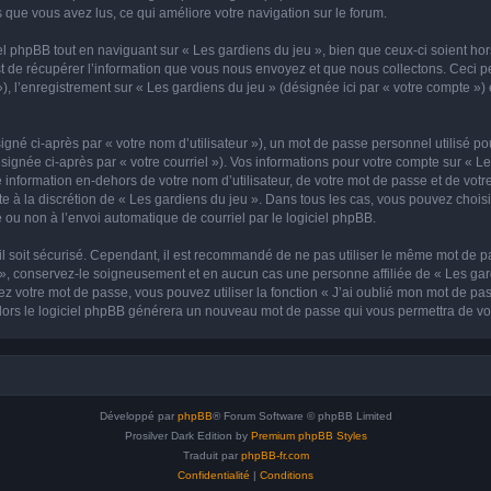
ets que vous avez lus, ce qui améliore votre navigation sur le forum.
 phpBB tout en naviguant sur « Les gardiens du jeu », bien que ceux-ci soient ho
de récupérer l’information que vous nous envoyez et que nous collectons. Ceci peut 
 »), l’enregistrement sur « Les gardiens du jeu » (désignée ici par « votre compte 
gné ci-après par « votre nom d’utilisateur »), un mot de passe personnel utilisé po
signée ci-après par « votre courriel »). Vos informations pour votre compte sur « Le
nformation en-dehors de votre nom d’utilisateur, de votre mot de passe et de votre
te à la discrétion de « Les gardiens du jeu ». Dans tous les cas, vous pouvez chois
 ou non à l’envoi automatique de courriel par le logiciel phpBB.
l soit sécurisé. Cependant, il est recommandé de ne pas utiliser le même mot de pas
 », conservez-le soigneusement et en aucun cas une personne affiliée de « Les gar
 votre mot de passe, vous pouvez utiliser la fonction « J’ai oublié mon mot de pa
, alors le logiciel phpBB générera un nouveau mot de passe qui vous permettra de v
Développé par
phpBB
® Forum Software © phpBB Limited
Prosilver Dark Edition by
Premium phpBB Styles
Traduit par
phpBB-fr.com
Confidentialité
|
Conditions