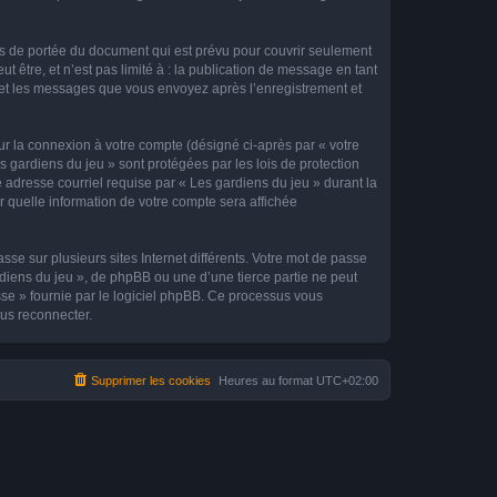
rs de portée du document qui est prévu pour couvrir seulement
être, et n’est pas limité à : la publication de message en tant
») et les messages que vous envoyez après l’enregistrement et
ur la connexion à votre compte (désigné ci-après par « votre
s gardiens du jeu » sont protégées par les lois de protection
 adresse courriel requise par « Les gardiens du jeu » durant la
ir quelle information de votre compte sera affichée
se sur plusieurs sites Internet différents. Votre mot de passe
diens du jeu », de phpBB ou une d’une tierce partie ne peut
sse » fournie par le logiciel phpBB. Ce processus vous
ous reconnecter.
Supprimer les cookies
Heures au format
UTC+02:00