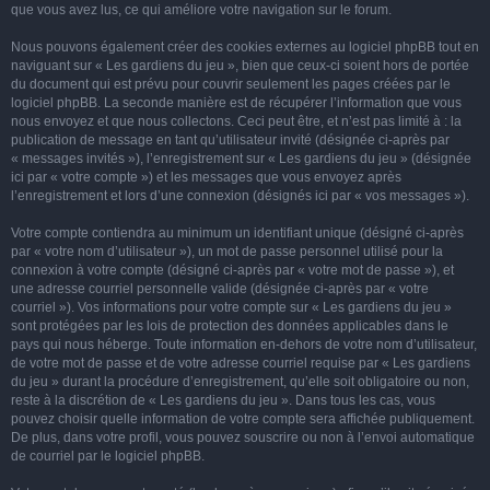
que vous avez lus, ce qui améliore votre navigation sur le forum.
Nous pouvons également créer des cookies externes au logiciel phpBB tout en
naviguant sur « Les gardiens du jeu », bien que ceux-ci soient hors de portée
du document qui est prévu pour couvrir seulement les pages créées par le
logiciel phpBB. La seconde manière est de récupérer l’information que vous
nous envoyez et que nous collectons. Ceci peut être, et n’est pas limité à : la
publication de message en tant qu’utilisateur invité (désignée ci-après par
« messages invités »), l’enregistrement sur « Les gardiens du jeu » (désignée
ici par « votre compte ») et les messages que vous envoyez après
l’enregistrement et lors d’une connexion (désignés ici par « vos messages »).
Votre compte contiendra au minimum un identifiant unique (désigné ci-après
par « votre nom d’utilisateur »), un mot de passe personnel utilisé pour la
connexion à votre compte (désigné ci-après par « votre mot de passe »), et
une adresse courriel personnelle valide (désignée ci-après par « votre
courriel »). Vos informations pour votre compte sur « Les gardiens du jeu »
sont protégées par les lois de protection des données applicables dans le
pays qui nous héberge. Toute information en-dehors de votre nom d’utilisateur,
de votre mot de passe et de votre adresse courriel requise par « Les gardiens
du jeu » durant la procédure d’enregistrement, qu’elle soit obligatoire ou non,
reste à la discrétion de « Les gardiens du jeu ». Dans tous les cas, vous
pouvez choisir quelle information de votre compte sera affichée publiquement.
De plus, dans votre profil, vous pouvez souscrire ou non à l’envoi automatique
de courriel par le logiciel phpBB.