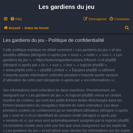
Les gardiens du jeu
FAQ
S’enregistrer
Connexion
R
Accueil
Index du forum
e
Les gardiens du jeu - Politique de confidentialité
c
h
Cette politique explique en détail comment « Les gardiens du jeu » et ses
sociétés affiliées (désignés ci-après par « nous », « notre », « nos », « Les
e
gardiens du jeu », « https://www.lesgardiensdujeu.fr/forum ») et phpBB
r
(désigné ci-après par « ils », « eux », « leur », « logiciel phpBB »,
« www.phpbb.com », « phpBB Limited », « Équipes phpBB ») utilisent
c
n’importe quelle information collectée pendant n’importe quelle session
h
d’utilisation de votre part (désignée ci-après par « vos informations »).
e
Vos informations sont collectées de deux manières. Premièrement, en
r
naviguant sur « Les gardiens du jeu », le logiciel phpBB créera un certain
nombre de cookies, qui sont des petits fichiers textes téléchargés dans les
fichiers temporaires du navigateur Internet de votre ordinateur. Les deux
premiers cookies ne contiennent qu’un identifiant utilisateur (désigné ci-après
par « user-id ») et un identifiant de session invité (désigné ci-après par
« session-id »), qui vous sont automatiquement assignés par le logiciel phpBB.
Un troisième cookie sera créé une fois que vous naviguerez sur les sujets de
« Les gardiens du jeu » et est utilisé pour stocker les informations sur les sujets