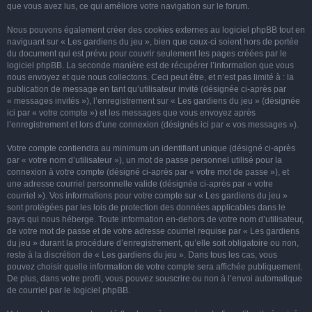
que vous avez lus, ce qui améliore votre navigation sur le forum.
Nous pouvons également créer des cookies externes au logiciel phpBB tout en
naviguant sur « Les gardiens du jeu », bien que ceux-ci soient hors de portée
du document qui est prévu pour couvrir seulement les pages créées par le
logiciel phpBB. La seconde manière est de récupérer l’information que vous
nous envoyez et que nous collectons. Ceci peut être, et n’est pas limité à : la
publication de message en tant qu’utilisateur invité (désignée ci-après par
« messages invités »), l’enregistrement sur « Les gardiens du jeu » (désignée
ici par « votre compte ») et les messages que vous envoyez après
l’enregistrement et lors d’une connexion (désignés ici par « vos messages »).
Votre compte contiendra au minimum un identifiant unique (désigné ci-après
par « votre nom d’utilisateur »), un mot de passe personnel utilisé pour la
connexion à votre compte (désigné ci-après par « votre mot de passe »), et
une adresse courriel personnelle valide (désignée ci-après par « votre
courriel »). Vos informations pour votre compte sur « Les gardiens du jeu »
sont protégées par les lois de protection des données applicables dans le
pays qui nous héberge. Toute information en-dehors de votre nom d’utilisateur,
de votre mot de passe et de votre adresse courriel requise par « Les gardiens
du jeu » durant la procédure d’enregistrement, qu’elle soit obligatoire ou non,
reste à la discrétion de « Les gardiens du jeu ». Dans tous les cas, vous
pouvez choisir quelle information de votre compte sera affichée publiquement.
De plus, dans votre profil, vous pouvez souscrire ou non à l’envoi automatique
de courriel par le logiciel phpBB.