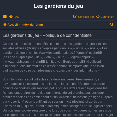
Les gardiens du jeu
FAQ
S’enregistrer
Connexion
R
Accueil
Index du forum
e
Les gardiens du jeu - Politique de confidentialité
c
h
Cette politique explique en détail comment « Les gardiens du jeu » et ses
sociétés affiliées (désignés ci-après par « nous », « notre », « nos », « Les
e
gardiens du jeu », « https://www.lesgardiensdujeu.fr/forum ») et phpBB
r
(désigné ci-après par « ils », « eux », « leur », « logiciel phpBB »,
« www.phpbb.com », « phpBB Limited », « Équipes phpBB ») utilisent
c
n’importe quelle information collectée pendant n’importe quelle session
h
d’utilisation de votre part (désignée ci-après par « vos informations »).
e
Vos informations sont collectées de deux manières. Premièrement, en
r
naviguant sur « Les gardiens du jeu », le logiciel phpBB créera un certain
nombre de cookies, qui sont des petits fichiers textes téléchargés dans les
fichiers temporaires du navigateur Internet de votre ordinateur. Les deux
premiers cookies ne contiennent qu’un identifiant utilisateur (désigné ci-après
par « user-id ») et un identifiant de session invité (désigné ci-après par
« session-id »), qui vous sont automatiquement assignés par le logiciel phpBB.
Un troisième cookie sera créé une fois que vous naviguerez sur les sujets de
« Les gardiens du jeu » et est utilisé pour stocker les informations sur les sujets