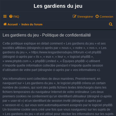
Les gardiens du jeu
FAQ
S’enregistrer
Connexion
R
Accueil
Index du forum
e
Les gardiens du jeu - Politique de confidentialité
c
h
Cette politique explique en détail comment « Les gardiens du jeu » et ses
sociétés affiliées (désignés ci-après par « nous », « notre », « nos », « Les
e
gardiens du jeu », « https://www.lesgardiensdujeu.fr/forum ») et phpBB
r
(désigné ci-après par « ils », « eux », « leur », « logiciel phpBB »,
« www.phpbb.com », « phpBB Limited », « Équipes phpBB ») utilisent
c
n’importe quelle information collectée pendant n’importe quelle session
h
d’utilisation de votre part (désignée ci-après par « vos informations »).
e
Vos informations sont collectées de deux manières. Premièrement, en
r
naviguant sur « Les gardiens du jeu », le logiciel phpBB créera un certain
nombre de cookies, qui sont des petits fichiers textes téléchargés dans les
fichiers temporaires du navigateur Internet de votre ordinateur. Les deux
premiers cookies ne contiennent qu’un identifiant utilisateur (désigné ci-après
par « user-id ») et un identifiant de session invité (désigné ci-après par
« session-id »), qui vous sont automatiquement assignés par le logiciel phpBB.
Un troisième cookie sera créé une fois que vous naviguerez sur les sujets de
« Les gardiens du jeu » et est utilisé pour stocker les informations sur les sujets