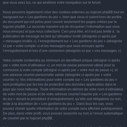
que vous avez lus, ce qui améliore votre navigation sur le forum.
Nous pouvons également créer des cookies externes au logiciel phpBB tout en
naviguant sur « Les gardiens du jeu », bien que ceux-ci soient hors de portée
du document qui est prévu pour couvrir seulement les pages créées par le
logiciel phpBB. La seconde manière est de récupérer l’information que vous
nous envoyez et que nous collectons. Ceci peut être, et n’est pas limité à : la
publication de message en tant qu’utilisateur invité (désignée ci-après par
« messages invités »), l’enregistrement sur « Les gardiens du jeu » (désignée
ici par « votre compte ») et les messages que vous envoyez après
l’enregistrement et lors d’une connexion (désignés ici par « vos messages »).
Votre compte contiendra au minimum un identifiant unique (désigné ci-après
par « votre nom d’utilisateur »), un mot de passe personnel utilisé pour la
connexion à votre compte (désigné ci-après par « votre mot de passe »), et
une adresse courriel personnelle valide (désignée ci-après par « votre
courriel »). Vos informations pour votre compte sur « Les gardiens du jeu »
sont protégées par les lois de protection des données applicables dans le
pays qui nous héberge. Toute information en-dehors de votre nom d’utilisateur,
de votre mot de passe et de votre adresse courriel requise par « Les gardiens
du jeu » durant la procédure d’enregistrement, qu’elle soit obligatoire ou non,
reste à la discrétion de « Les gardiens du jeu ». Dans tous les cas, vous
pouvez choisir quelle information de votre compte sera affichée publiquement.
De plus, dans votre profil, vous pouvez souscrire ou non à l’envoi automatique
de courriel par le logiciel phpBB.