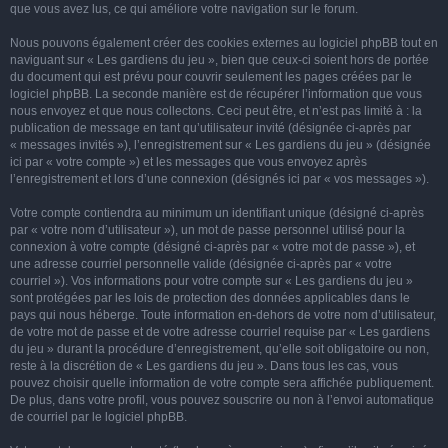
que vous avez lus, ce qui améliore votre navigation sur le forum.
Nous pouvons également créer des cookies externes au logiciel phpBB tout en
naviguant sur « Les gardiens du jeu », bien que ceux-ci soient hors de portée
du document qui est prévu pour couvrir seulement les pages créées par le
logiciel phpBB. La seconde manière est de récupérer l’information que vous
nous envoyez et que nous collectons. Ceci peut être, et n’est pas limité à : la
publication de message en tant qu’utilisateur invité (désignée ci-après par
« messages invités »), l’enregistrement sur « Les gardiens du jeu » (désignée
ici par « votre compte ») et les messages que vous envoyez après
l’enregistrement et lors d’une connexion (désignés ici par « vos messages »).
Votre compte contiendra au minimum un identifiant unique (désigné ci-après
par « votre nom d’utilisateur »), un mot de passe personnel utilisé pour la
connexion à votre compte (désigné ci-après par « votre mot de passe »), et
une adresse courriel personnelle valide (désignée ci-après par « votre
courriel »). Vos informations pour votre compte sur « Les gardiens du jeu »
sont protégées par les lois de protection des données applicables dans le
pays qui nous héberge. Toute information en-dehors de votre nom d’utilisateur,
de votre mot de passe et de votre adresse courriel requise par « Les gardiens
du jeu » durant la procédure d’enregistrement, qu’elle soit obligatoire ou non,
reste à la discrétion de « Les gardiens du jeu ». Dans tous les cas, vous
pouvez choisir quelle information de votre compte sera affichée publiquement.
De plus, dans votre profil, vous pouvez souscrire ou non à l’envoi automatique
de courriel par le logiciel phpBB.