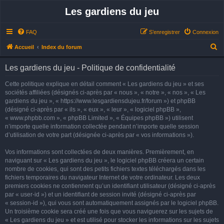
Les gardiens du jeu
FAQ
S’enregistrer
Connexion
R
Accueil
Index du forum
e
Les gardiens du jeu - Politique de confidentialité
c
h
Cette politique explique en détail comment « Les gardiens du jeu » et ses
sociétés affiliées (désignés ci-après par « nous », « notre », « nos », « Les
e
gardiens du jeu », « https://www.lesgardiensdujeu.fr/forum ») et phpBB
r
(désigné ci-après par « ils », « eux », « leur », « logiciel phpBB »,
« www.phpbb.com », « phpBB Limited », « Équipes phpBB ») utilisent
c
n’importe quelle information collectée pendant n’importe quelle session
h
d’utilisation de votre part (désignée ci-après par « vos informations »).
e
Vos informations sont collectées de deux manières. Premièrement, en
r
naviguant sur « Les gardiens du jeu », le logiciel phpBB créera un certain
nombre de cookies, qui sont des petits fichiers textes téléchargés dans les
fichiers temporaires du navigateur Internet de votre ordinateur. Les deux
premiers cookies ne contiennent qu’un identifiant utilisateur (désigné ci-après
par « user-id ») et un identifiant de session invité (désigné ci-après par
« session-id »), qui vous sont automatiquement assignés par le logiciel phpBB.
Un troisième cookie sera créé une fois que vous naviguerez sur les sujets de
« Les gardiens du jeu » et est utilisé pour stocker les informations sur les sujets