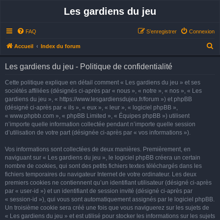
Les gardiens du jeu
FAQ
S’enregistrer
Connexion
R
Accueil
Index du forum
e
Les gardiens du jeu - Politique de confidentialité
c
h
Cette politique explique en détail comment « Les gardiens du jeu » et ses
sociétés affiliées (désignés ci-après par « nous », « notre », « nos », « Les
e
gardiens du jeu », « https://www.lesgardiensdujeu.fr/forum ») et phpBB
r
(désigné ci-après par « ils », « eux », « leur », « logiciel phpBB »,
« www.phpbb.com », « phpBB Limited », « Équipes phpBB ») utilisent
c
n’importe quelle information collectée pendant n’importe quelle session
h
d’utilisation de votre part (désignée ci-après par « vos informations »).
e
Vos informations sont collectées de deux manières. Premièrement, en
r
naviguant sur « Les gardiens du jeu », le logiciel phpBB créera un certain
nombre de cookies, qui sont des petits fichiers textes téléchargés dans les
fichiers temporaires du navigateur Internet de votre ordinateur. Les deux
premiers cookies ne contiennent qu’un identifiant utilisateur (désigné ci-après
par « user-id ») et un identifiant de session invité (désigné ci-après par
« session-id »), qui vous sont automatiquement assignés par le logiciel phpBB.
Un troisième cookie sera créé une fois que vous naviguerez sur les sujets de
« Les gardiens du jeu » et est utilisé pour stocker les informations sur les sujets