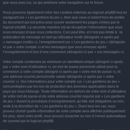
que vous avez lus, ce qui améliore votre navigation sur le forum.
Nous pouvons également créer des cookies externes au logiciel phpBB tout en
naviguant sur « Les gardiens du jeu », bien que ceux-ci soient hors de portée
du document qui est prévu pour couvrir seulement les pages créées par le
logiciel phpBB. La seconde manière est de récupérer l’information que vous
nous envoyez et que nous collectons. Ceci peut être, et n’est pas limité à : la
publication de message en tant qu’utilisateur invité (désignée ci-après par
« messages invités »), l’enregistrement sur « Les gardiens du jeu » (désignée
ici par « votre compte ») et les messages que vous envoyez après
l’enregistrement et lors d’une connexion (désignés ici par « vos messages »).
Votre compte contiendra au minimum un identifiant unique (désigné ci-après
par « votre nom d’utilisateur »), un mot de passe personnel utilisé pour la
connexion à votre compte (désigné ci-après par « votre mot de passe »), et
une adresse courriel personnelle valide (désignée ci-après par « votre
courriel »). Vos informations pour votre compte sur « Les gardiens du jeu »
sont protégées par les lois de protection des données applicables dans le
pays qui nous héberge. Toute information en-dehors de votre nom d’utilisateur,
de votre mot de passe et de votre adresse courriel requise par « Les gardiens
du jeu » durant la procédure d’enregistrement, qu’elle soit obligatoire ou non,
reste à la discrétion de « Les gardiens du jeu ». Dans tous les cas, vous
pouvez choisir quelle information de votre compte sera affichée publiquement.
De plus, dans votre profil, vous pouvez souscrire ou non à l’envoi automatique
de courriel par le logiciel phpBB.