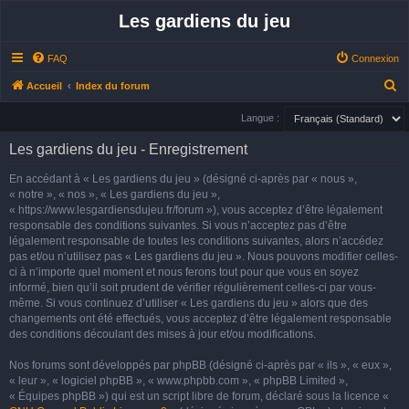
Les gardiens du jeu
FAQ
Connexion
R
Accueil
Index du forum
e
Langue :
c
Les gardiens du jeu - Enregistrement
h
e
En accédant à « Les gardiens du jeu » (désigné ci-après par « nous »,
« notre », « nos », « Les gardiens du jeu »,
r
« https://www.lesgardiensdujeu.fr/forum »), vous acceptez d’être légalement
c
responsable des conditions suivantes. Si vous n’acceptez pas d’être
h
légalement responsable de toutes les conditions suivantes, alors n’accédez
pas et/ou n’utilisez pas « Les gardiens du jeu ». Nous pouvons modifier celles-
e
ci à n’importe quel moment et nous ferons tout pour que vous en soyez
r
informé, bien qu’il soit prudent de vérifier régulièrement celles-ci par vous-
même. Si vous continuez d’utiliser « Les gardiens du jeu » alors que des
changements ont été effectués, vous acceptez d’être légalement responsable
des conditions découlant des mises à jour et/ou modifications.
Nos forums sont développés par phpBB (désigné ci-après par « ils », « eux »,
« leur », « logiciel phpBB », « www.phpbb.com », « phpBB Limited »,
« Équipes phpBB ») qui est un script libre de forum, déclaré sous la licence «