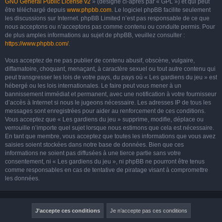
GNU General Public License v2
» (désigné ci-après par « GPL ») et qui peut
être téléchargé depuis
www.phpbb.com
. Le logiciel phpBB facilite seulement
les discussions sur Internet. phpBB Limited n’est pas responsable de ce que
nous acceptons ou n’acceptons pas comme contenu ou conduite permis. Pour
de plus amples informations au sujet de phpBB, veuillez consulter :
https://www.phpbb.com/
.
Vous acceptez de ne pas publier de contenu abusif, obscène, vulgaire,
diffamatoire, choquant, menaçant, à caractère sexuel ou tout autre contenu qui
peut transgresser les lois de votre pays, du pays où « Les gardiens du jeu » est
hébergé ou les lois internationales. Le faire peut vous mener à un
bannissement immédiat et permanent, avec une notification à votre fournisseur
d’accès à Internet si nous le jugeons nécessaire. Les adresses IP de tous les
messages sont enregistrées pour aider au renforcement de ces conditions.
Vous acceptez que « Les gardiens du jeu » supprime, modifie, déplace ou
verrouille n’importe quel sujet lorsque nous estimons que cela est nécessaire.
En tant que membre, vous acceptez que toutes les informations que vous avez
saisies soient stockées dans notre base de données. Bien que ces
informations ne soient pas diffusées à une tierce partie sans votre
consentement, ni « Les gardiens du jeu », ni phpBB ne pourront être tenus
comme responsables en cas de tentative de piratage visant à compromettre
les données.