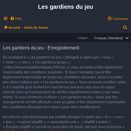
Les gardiens du jeu
FAQ
Connexion
R
Accueil
Index du forum
e
Langue :
c
Les gardiens du jeu - Enregistrement
h
e
En accédant à « Les gardiens du jeu » (désigné ci-après par « nous »,
« notre », « nos », « Les gardiens du jeu »,
r
« https://www.lesgardiensdujeu.fr/forum »), vous acceptez d’être légalement
c
responsable des conditions suivantes. Si vous n’acceptez pas d’être
h
légalement responsable de toutes les conditions suivantes, alors n’accédez
pas et/ou n’utilisez pas « Les gardiens du jeu ». Nous pouvons modifier celles-
e
ci à n’importe quel moment et nous ferons tout pour que vous en soyez
r
informé, bien qu’il soit prudent de vérifier régulièrement celles-ci par vous-
même. Si vous continuez d’utiliser « Les gardiens du jeu » alors que des
changements ont été effectués, vous acceptez d’être légalement responsable
des conditions découlant des mises à jour et/ou modifications.
Nos forums sont développés par phpBB (désigné ci-après par « ils », « eux »,
« leur », « logiciel phpBB », « www.phpbb.com », « phpBB Limited »,
« Équipes phpBB ») qui est un script libre de forum, déclaré sous la licence «