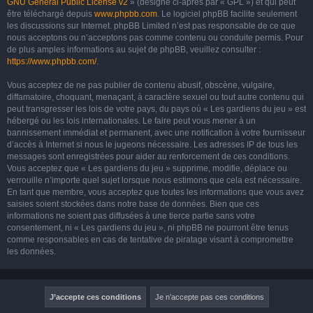
GNU General Public License v2
» (désigné ci-après par « GPL ») et qui peut
être téléchargé depuis
www.phpbb.com
. Le logiciel phpBB facilite seulement
les discussions sur Internet. phpBB Limited n’est pas responsable de ce que
nous acceptons ou n’acceptons pas comme contenu ou conduite permis. Pour
de plus amples informations au sujet de phpBB, veuillez consulter :
https://www.phpbb.com/
.
Vous acceptez de ne pas publier de contenu abusif, obscène, vulgaire,
diffamatoire, choquant, menaçant, à caractère sexuel ou tout autre contenu qui
peut transgresser les lois de votre pays, du pays où « Les gardiens du jeu » est
hébergé ou les lois internationales. Le faire peut vous mener à un
bannissement immédiat et permanent, avec une notification à votre fournisseur
d’accès à Internet si nous le jugeons nécessaire. Les adresses IP de tous les
messages sont enregistrées pour aider au renforcement de ces conditions.
Vous acceptez que « Les gardiens du jeu » supprime, modifie, déplace ou
verrouille n’importe quel sujet lorsque nous estimons que cela est nécessaire.
En tant que membre, vous acceptez que toutes les informations que vous avez
saisies soient stockées dans notre base de données. Bien que ces
informations ne soient pas diffusées à une tierce partie sans votre
consentement, ni « Les gardiens du jeu », ni phpBB ne pourront être tenus
comme responsables en cas de tentative de piratage visant à compromettre
les données.