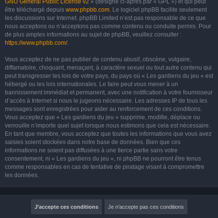
GNU General Public License v2
» (désigné ci-après par « GPL ») et qui peut
être téléchargé depuis
www.phpbb.com
. Le logiciel phpBB facilite seulement
les discussions sur Internet. phpBB Limited n’est pas responsable de ce que
nous acceptons ou n’acceptons pas comme contenu ou conduite permis. Pour
de plus amples informations au sujet de phpBB, veuillez consulter :
https://www.phpbb.com/
.
Vous acceptez de ne pas publier de contenu abusif, obscène, vulgaire,
diffamatoire, choquant, menaçant, à caractère sexuel ou tout autre contenu qui
peut transgresser les lois de votre pays, du pays où « Les gardiens du jeu » est
hébergé ou les lois internationales. Le faire peut vous mener à un
bannissement immédiat et permanent, avec une notification à votre fournisseur
d’accès à Internet si nous le jugeons nécessaire. Les adresses IP de tous les
messages sont enregistrées pour aider au renforcement de ces conditions.
Vous acceptez que « Les gardiens du jeu » supprime, modifie, déplace ou
verrouille n’importe quel sujet lorsque nous estimons que cela est nécessaire.
En tant que membre, vous acceptez que toutes les informations que vous avez
saisies soient stockées dans notre base de données. Bien que ces
informations ne soient pas diffusées à une tierce partie sans votre
consentement, ni « Les gardiens du jeu », ni phpBB ne pourront être tenus
comme responsables en cas de tentative de piratage visant à compromettre
les données.