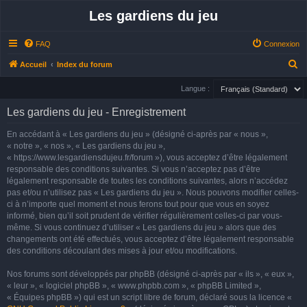
Les gardiens du jeu
FAQ
Connexion
R
Accueil
Index du forum
e
Langue :
c
Les gardiens du jeu - Enregistrement
h
e
En accédant à « Les gardiens du jeu » (désigné ci-après par « nous »,
« notre », « nos », « Les gardiens du jeu »,
r
« https://www.lesgardiensdujeu.fr/forum »), vous acceptez d’être légalement
c
responsable des conditions suivantes. Si vous n’acceptez pas d’être
h
légalement responsable de toutes les conditions suivantes, alors n’accédez
pas et/ou n’utilisez pas « Les gardiens du jeu ». Nous pouvons modifier celles-
e
ci à n’importe quel moment et nous ferons tout pour que vous en soyez
r
informé, bien qu’il soit prudent de vérifier régulièrement celles-ci par vous-
même. Si vous continuez d’utiliser « Les gardiens du jeu » alors que des
changements ont été effectués, vous acceptez d’être légalement responsable
des conditions découlant des mises à jour et/ou modifications.
Nos forums sont développés par phpBB (désigné ci-après par « ils », « eux »,
« leur », « logiciel phpBB », « www.phpbb.com », « phpBB Limited »,
« Équipes phpBB ») qui est un script libre de forum, déclaré sous la licence «