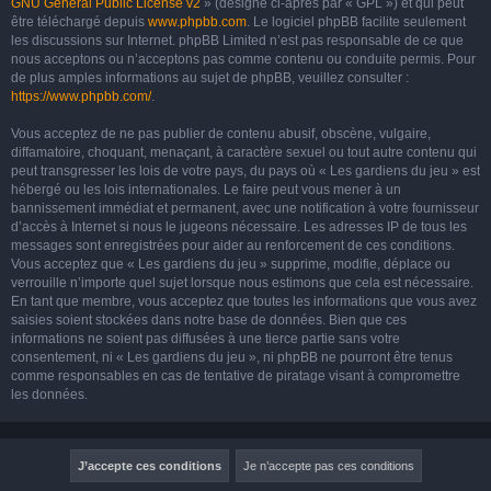
GNU General Public License v2
» (désigné ci-après par « GPL ») et qui peut
être téléchargé depuis
www.phpbb.com
. Le logiciel phpBB facilite seulement
les discussions sur Internet. phpBB Limited n’est pas responsable de ce que
nous acceptons ou n’acceptons pas comme contenu ou conduite permis. Pour
de plus amples informations au sujet de phpBB, veuillez consulter :
https://www.phpbb.com/
.
Vous acceptez de ne pas publier de contenu abusif, obscène, vulgaire,
diffamatoire, choquant, menaçant, à caractère sexuel ou tout autre contenu qui
peut transgresser les lois de votre pays, du pays où « Les gardiens du jeu » est
hébergé ou les lois internationales. Le faire peut vous mener à un
bannissement immédiat et permanent, avec une notification à votre fournisseur
d’accès à Internet si nous le jugeons nécessaire. Les adresses IP de tous les
messages sont enregistrées pour aider au renforcement de ces conditions.
Vous acceptez que « Les gardiens du jeu » supprime, modifie, déplace ou
verrouille n’importe quel sujet lorsque nous estimons que cela est nécessaire.
En tant que membre, vous acceptez que toutes les informations que vous avez
saisies soient stockées dans notre base de données. Bien que ces
informations ne soient pas diffusées à une tierce partie sans votre
consentement, ni « Les gardiens du jeu », ni phpBB ne pourront être tenus
comme responsables en cas de tentative de piratage visant à compromettre
les données.