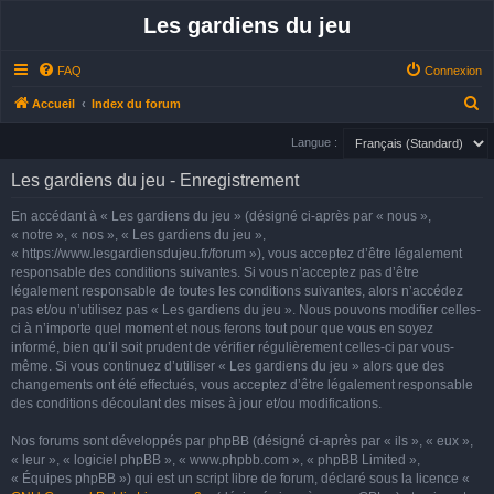
Les gardiens du jeu
FAQ
Connexion
R
Accueil
Index du forum
e
Langue :
c
Les gardiens du jeu - Enregistrement
h
e
En accédant à « Les gardiens du jeu » (désigné ci-après par « nous »,
« notre », « nos », « Les gardiens du jeu »,
r
« https://www.lesgardiensdujeu.fr/forum »), vous acceptez d’être légalement
c
responsable des conditions suivantes. Si vous n’acceptez pas d’être
h
légalement responsable de toutes les conditions suivantes, alors n’accédez
pas et/ou n’utilisez pas « Les gardiens du jeu ». Nous pouvons modifier celles-
e
ci à n’importe quel moment et nous ferons tout pour que vous en soyez
r
informé, bien qu’il soit prudent de vérifier régulièrement celles-ci par vous-
même. Si vous continuez d’utiliser « Les gardiens du jeu » alors que des
changements ont été effectués, vous acceptez d’être légalement responsable
des conditions découlant des mises à jour et/ou modifications.
Nos forums sont développés par phpBB (désigné ci-après par « ils », « eux »,
« leur », « logiciel phpBB », « www.phpbb.com », « phpBB Limited »,
« Équipes phpBB ») qui est un script libre de forum, déclaré sous la licence «