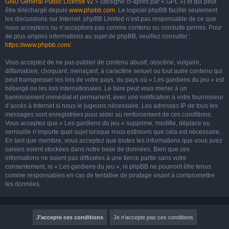
GNU General Public License v2
» (désigné ci-après par « GPL ») et qui peut
être téléchargé depuis
www.phpbb.com
. Le logiciel phpBB facilite seulement
les discussions sur Internet. phpBB Limited n’est pas responsable de ce que
nous acceptons ou n’acceptons pas comme contenu ou conduite permis. Pour
de plus amples informations au sujet de phpBB, veuillez consulter :
https://www.phpbb.com/
.
Vous acceptez de ne pas publier de contenu abusif, obscène, vulgaire,
diffamatoire, choquant, menaçant, à caractère sexuel ou tout autre contenu qui
peut transgresser les lois de votre pays, du pays où « Les gardiens du jeu » est
hébergé ou les lois internationales. Le faire peut vous mener à un
bannissement immédiat et permanent, avec une notification à votre fournisseur
d’accès à Internet si nous le jugeons nécessaire. Les adresses IP de tous les
messages sont enregistrées pour aider au renforcement de ces conditions.
Vous acceptez que « Les gardiens du jeu » supprime, modifie, déplace ou
verrouille n’importe quel sujet lorsque nous estimons que cela est nécessaire.
En tant que membre, vous acceptez que toutes les informations que vous avez
saisies soient stockées dans notre base de données. Bien que ces
informations ne soient pas diffusées à une tierce partie sans votre
consentement, ni « Les gardiens du jeu », ni phpBB ne pourront être tenus
comme responsables en cas de tentative de piratage visant à compromettre
les données.