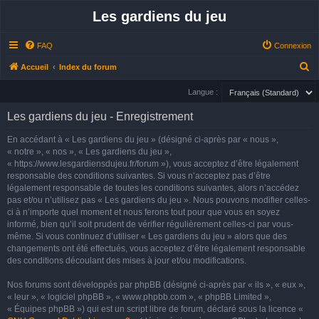
Les gardiens du jeu
FAQ
Connexion
R
Accueil
Index du forum
e
Langue :
c
Les gardiens du jeu - Enregistrement
h
e
En accédant à « Les gardiens du jeu » (désigné ci-après par « nous »,
« notre », « nos », « Les gardiens du jeu »,
r
« https://www.lesgardiensdujeu.fr/forum »), vous acceptez d’être légalement
c
responsable des conditions suivantes. Si vous n’acceptez pas d’être
h
légalement responsable de toutes les conditions suivantes, alors n’accédez
pas et/ou n’utilisez pas « Les gardiens du jeu ». Nous pouvons modifier celles-
e
ci à n’importe quel moment et nous ferons tout pour que vous en soyez
r
informé, bien qu’il soit prudent de vérifier régulièrement celles-ci par vous-
même. Si vous continuez d’utiliser « Les gardiens du jeu » alors que des
changements ont été effectués, vous acceptez d’être légalement responsable
des conditions découlant des mises à jour et/ou modifications.
Nos forums sont développés par phpBB (désigné ci-après par « ils », « eux »,
« leur », « logiciel phpBB », « www.phpbb.com », « phpBB Limited »,
« Équipes phpBB ») qui est un script libre de forum, déclaré sous la licence «