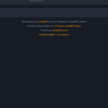
Développé par
phpBB
® Forum Software © phpBB Limited
Prosilver Dark Edition by
Premium phpBB Styles
Traduit par
phpBB-fr.com
Confidentialité
|
Conditions