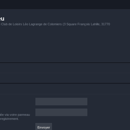
eu
u Club de Loisirs Léo Lagrange de Colomiers (3 Square François Lahille, 31770
iée via votre panneau
enregistrement.