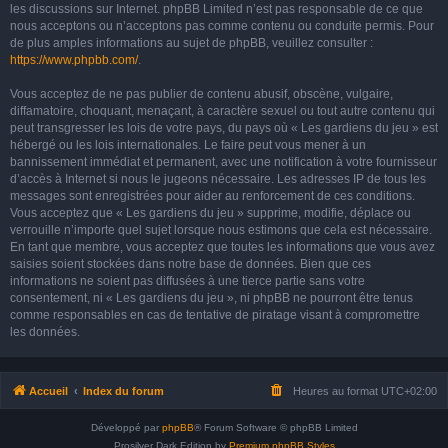
les discussions sur Internet. phpBB Limited n’est pas responsable de ce que
nous acceptons ou n’acceptons pas comme contenu ou conduite permis. Pour
de plus amples informations au sujet de phpBB, veuillez consulter :
https://www.phpbb.com/
.
Vous acceptez de ne pas publier de contenu abusif, obscène, vulgaire,
diffamatoire, choquant, menaçant, à caractère sexuel ou tout autre contenu qui
peut transgresser les lois de votre pays, du pays où « Les gardiens du jeu » est
hébergé ou les lois internationales. Le faire peut vous mener à un
bannissement immédiat et permanent, avec une notification à votre fournisseur
d’accès à Internet si nous le jugeons nécessaire. Les adresses IP de tous les
messages sont enregistrées pour aider au renforcement de ces conditions.
Vous acceptez que « Les gardiens du jeu » supprime, modifie, déplace ou
verrouille n’importe quel sujet lorsque nous estimons que cela est nécessaire.
En tant que membre, vous acceptez que toutes les informations que vous avez
saisies soient stockées dans notre base de données. Bien que ces
informations ne soient pas diffusées à une tierce partie sans votre
consentement, ni « Les gardiens du jeu », ni phpBB ne pourront être tenus
comme responsables en cas de tentative de piratage visant à compromettre
les données.
Accueil
Index du forum
Heures au format
UTC+02:00
Développé par
phpBB
® Forum Software © phpBB Limited
Prosilver Dark Edition by
Premium phpBB Styles