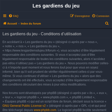
Les gardiens du jeu
FAQ
S’enregistrer
Connexion
R
Accueil
Index du forum
e
Les gardiens du jeu - Conditions d’utilisation
c
h
En accédant à « Les gardiens du jeu » (désigné ci-après par « nous »,
« notre », « nos », « Les gardiens du jeu »,
e
« https://www.lesgardiensdujeu.fr/forum »), vous acceptez d’être légalement
r
responsable des conditions suivantes. Si vous n’acceptez pas d’être
légalement responsable de toutes les conditions suivantes, alors n’accédez
c
pas et/ou n’utilisez pas « Les gardiens du jeu ». Nous pouvons modifier celles-
h
ci à n’importe quel moment et nous ferons tout pour que vous en soyez
e
informé, bien qu’il soit prudent de vérifier régulièrement celles-ci par vous-
même. Si vous continuez d’utiliser « Les gardiens du jeu » alors que des
r
changements ont été effectués, vous acceptez d’être légalement responsable
des conditions découlant des mises à jour et/ou modifications.
Nos forums sont développés par phpBB (désigné ci-après par « ils », « eux »,
« leur », « logiciel phpBB », « www.phpbb.com », « phpBB Limited »,
« Équipes phpBB ») qui est un script libre de forum, déclaré sous la licence «
GNU General Public License v2
» (désigné ci-après par « GPL ») et qui peut
être téléchargé depuis
www.phpbb.com
. Le logiciel phpBB facilite seulement