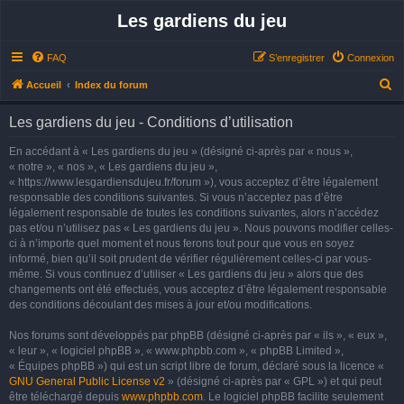
Les gardiens du jeu
FAQ
S’enregistrer
Connexion
R
Accueil
Index du forum
e
Les gardiens du jeu - Conditions d’utilisation
c
h
En accédant à « Les gardiens du jeu » (désigné ci-après par « nous »,
« notre », « nos », « Les gardiens du jeu »,
e
« https://www.lesgardiensdujeu.fr/forum »), vous acceptez d’être légalement
r
responsable des conditions suivantes. Si vous n’acceptez pas d’être
légalement responsable de toutes les conditions suivantes, alors n’accédez
c
pas et/ou n’utilisez pas « Les gardiens du jeu ». Nous pouvons modifier celles-
h
ci à n’importe quel moment et nous ferons tout pour que vous en soyez
e
informé, bien qu’il soit prudent de vérifier régulièrement celles-ci par vous-
même. Si vous continuez d’utiliser « Les gardiens du jeu » alors que des
r
changements ont été effectués, vous acceptez d’être légalement responsable
des conditions découlant des mises à jour et/ou modifications.
Nos forums sont développés par phpBB (désigné ci-après par « ils », « eux »,
« leur », « logiciel phpBB », « www.phpbb.com », « phpBB Limited »,
« Équipes phpBB ») qui est un script libre de forum, déclaré sous la licence «
GNU General Public License v2
» (désigné ci-après par « GPL ») et qui peut
être téléchargé depuis
www.phpbb.com
. Le logiciel phpBB facilite seulement