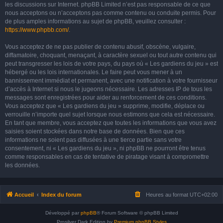
les discussions sur Internet. phpBB Limited n’est pas responsable de ce que
nous acceptons ou n’acceptons pas comme contenu ou conduite permis. Pour
de plus amples informations au sujet de phpBB, veuillez consulter :
https://www.phpbb.com/
.
Vous acceptez de ne pas publier de contenu abusif, obscène, vulgaire,
diffamatoire, choquant, menaçant, à caractère sexuel ou tout autre contenu qui
peut transgresser les lois de votre pays, du pays où « Les gardiens du jeu » est
hébergé ou les lois internationales. Le faire peut vous mener à un
bannissement immédiat et permanent, avec une notification à votre fournisseur
d’accès à Internet si nous le jugeons nécessaire. Les adresses IP de tous les
messages sont enregistrées pour aider au renforcement de ces conditions.
Vous acceptez que « Les gardiens du jeu » supprime, modifie, déplace ou
verrouille n’importe quel sujet lorsque nous estimons que cela est nécessaire.
En tant que membre, vous acceptez que toutes les informations que vous avez
saisies soient stockées dans notre base de données. Bien que ces
informations ne soient pas diffusées à une tierce partie sans votre
consentement, ni « Les gardiens du jeu », ni phpBB ne pourront être tenus
comme responsables en cas de tentative de piratage visant à compromettre
les données.
Accueil
Index du forum
Heures au format
UTC+02:00
Développé par
phpBB
® Forum Software © phpBB Limited
Prosilver Dark Edition by
Premium phpBB Styles