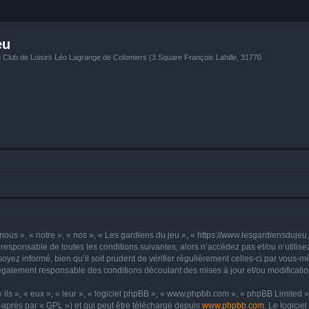
eu
u Club de Loisirs Léo Lagrange de Colomiers (3 Square François Lahille, 31770
nous », « notre », « nos », « Les gardiens du jeu », « https://www.lesgardiensdujeu
responsable de toutes les conditions suivantes, alors n’accédez pas et/ou n’utilis
yez informé, bien qu’il soit prudent de vérifier régulièrement celles-ci par vous-mê
également responsable des conditions découlant des mises à jour et/ou modificatio
ls », « eux », « leur », « logiciel phpBB », « www.phpbb.com », « phpBB Limited »,
-après par « GPL ») et qui peut être téléchargé depuis
www.phpbb.com
. Le logicie