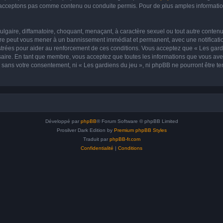
acceptons pas comme contenu ou conduite permis. Pour de plus amples informations
lgaire, diffamatoire, choquant, menaçant, à caractère sexuel ou tout autre contenu 
aire peut vous mener à un bannissement immédiat et permanent, avec une notificatio
trées pour aider au renforcement de ces conditions. Vous acceptez que « Les gardi
saire. En tant que membre, vous acceptez que toutes les informations que vous av
ie sans votre consentement, ni « Les gardiens du jeu », ni phpBB ne pourront être 
Développé par
phpBB
® Forum Software © phpBB Limited
Prosilver Dark Edition by
Premium phpBB Styles
Traduit par
phpBB-fr.com
Confidentialité
|
Conditions