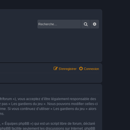
Rechercher
Recherche avancé
S’enregistrer
Connexion
.fr/forum »), vous acceptez d’être légalement responsable des
ez pas « Les gardiens du jeu ». Nous pouvons modifier celles-ci
me. Si vous continuez d’utiliser « Les gardiens du jeu » alors
ns.
 « Équipes phpBB ») qui est un script libre de forum, déclaré
l phpBB facilite seulement les discussions sur Internet. phpBB