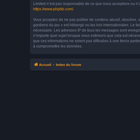
Limited n’est pas responsable de ce que nous acceptons ou n’
https://www.phpbb.com/
.
Vous acceptez de ne pas publier de contenu abusif, obscène, vu
gardiens du jeu » est hébergé ou les lois internationales. Le f
nécessaire. Les adresses IP de tous les messages sont enregis
n’importe quel sujet lorsque nous estimons que cela est néces
que ces informations ne soient pas diffusées à une tierce part
à compromettre les données.
Accueil
Index du forum