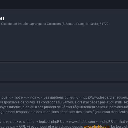
eu
u Club de Loisirs Léo Lagrange de Colomiers (3 Square François Lahille, 31770
nous », « notre », « nos », « Les gardiens du jeu », « https://www.lesgardiensdujeu
responsable de toutes les conditions suivantes, alors n’accédez pas et/ou n’utilis
yez informé, bien qu’il soit prudent de vérifier régulièrement celles-ci par vous-mê
également responsable des conditions découlant des mises à jour et/ou modificatio
ls », « eux », « leur », « logiciel phpBB », « www.phpbb.com », « phpBB Limited »,
-après par « GPL ») et qui peut être téléchargé depuis
www.phpbb.com
. Le logicie