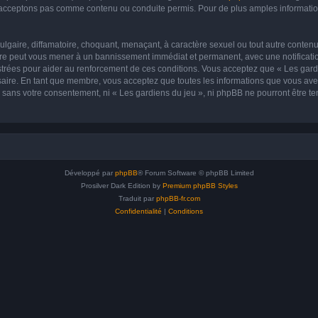
acceptons pas comme contenu ou conduite permis. Pour de plus amples informations
lgaire, diffamatoire, choquant, menaçant, à caractère sexuel ou tout autre contenu 
aire peut vous mener à un bannissement immédiat et permanent, avec une notificatio
trées pour aider au renforcement de ces conditions. Vous acceptez que « Les gardi
saire. En tant que membre, vous acceptez que toutes les informations que vous av
ie sans votre consentement, ni « Les gardiens du jeu », ni phpBB ne pourront être 
Développé par
phpBB
® Forum Software © phpBB Limited
Prosilver Dark Edition by
Premium phpBB Styles
Traduit par
phpBB-fr.com
Confidentialité
|
Conditions