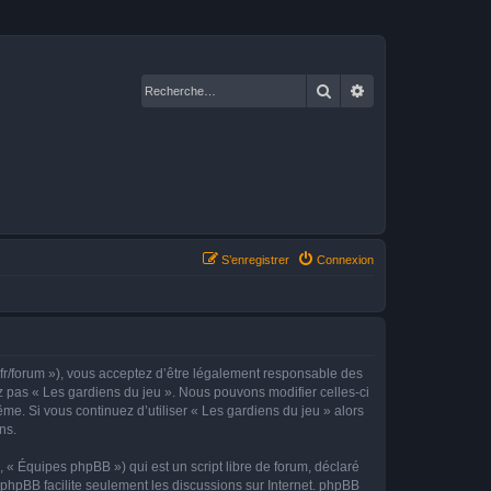
Rechercher
Recherche avancé
S’enregistrer
Connexion
.fr/forum »), vous acceptez d’être légalement responsable des
ez pas « Les gardiens du jeu ». Nous pouvons modifier celles-ci
me. Si vous continuez d’utiliser « Les gardiens du jeu » alors
ns.
 « Équipes phpBB ») qui est un script libre de forum, déclaré
l phpBB facilite seulement les discussions sur Internet. phpBB