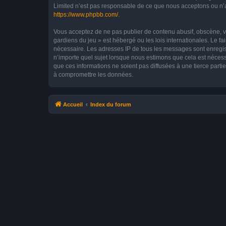
Limited n’est pas responsable de ce que nous acceptons ou n’
https://www.phpbb.com/
.
Vous acceptez de ne pas publier de contenu abusif, obscène, vu
gardiens du jeu » est hébergé ou les lois internationales. Le f
nécessaire. Les adresses IP de tous les messages sont enregis
n’importe quel sujet lorsque nous estimons que cela est néces
que ces informations ne soient pas diffusées à une tierce part
à compromettre les données.
Accueil
Index du forum