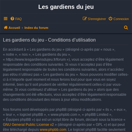
Les gardiens du jeu
FAQ
S’enregistrer
Connexion
R
Accueil
Index du forum
e
Les gardiens du jeu - Conditions d’utilisation
c
h
En accédant à « Les gardiens du jeu » (désigné ci-après par « nous »,
« notre », « nos », « Les gardiens du jeu »,
e
« https://www.lesgardiensdujeu.fr/forum »), vous acceptez d’être légalement
r
responsable des conditions suivantes. Si vous n’acceptez pas d’être
légalement responsable de toutes les conditions suivantes, alors n’accédez
c
pas et/ou n’utilisez pas « Les gardiens du jeu ». Nous pouvons modifier celles-
h
ci à n’importe quel moment et nous ferons tout pour que vous en soyez
e
informé, bien qu’il soit prudent de vérifier régulièrement celles-ci par vous-
même. Si vous continuez d’utiliser « Les gardiens du jeu » alors que des
r
changements ont été effectués, vous acceptez d’être légalement responsable
des conditions découlant des mises à jour et/ou modifications.
Nos forums sont développés par phpBB (désigné ci-après par « ils », « eux »,
« leur », « logiciel phpBB », « www.phpbb.com », « phpBB Limited »,
« Équipes phpBB ») qui est un script libre de forum, déclaré sous la licence «
GNU General Public License v2
» (désigné ci-après par « GPL ») et qui peut
être téléchargé depuis
www.phpbb.com
. Le logiciel phpBB facilite seulement