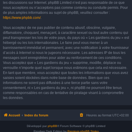
les discussions sur Internet. phpBB Limited n’est pas responsable de ce que
nous acceptons ou n’acceptons pas comme contenu ou conduite permis. Pour
de plus amples informations au sujet de phpBB, veuillez consulter :
https://www.phpbb.com/
.
Vous acceptez de ne pas publier de contenu abusif, obscène, vulgaire,
diffamatoire, choquant, menaçant, à caractère sexuel ou tout autre contenu qui
peut transgresser les lois de votre pays, du pays où « Les gardiens du jeu » est
hébergé ou les lois internationales. Le faire peut vous mener à un
bannissement immédiat et permanent, avec une notification à votre fournisseur
d’accès à Internet si nous le jugeons nécessaire. Les adresses IP de tous les
messages sont enregistrées pour aider au renforcement de ces conditions.
Vous acceptez que « Les gardiens du jeu » supprime, modifie, déplace ou
verrouille n’importe quel sujet lorsque nous estimons que cela est nécessaire.
En tant que membre, vous acceptez que toutes les informations que vous avez
saisies soient stockées dans notre base de données. Bien que ces
informations ne soient pas diffusées à une tierce partie sans votre
consentement, ni « Les gardiens du jeu », ni phpBB ne pourront être tenus
comme responsables en cas de tentative de piratage visant à compromettre
les données.
Accueil
Index du forum
Heures au format
UTC+02:00
Développé par
phpBB
® Forum Software © phpBB Limited
Prosilver Dark Edition by
Premium phpBB Styles