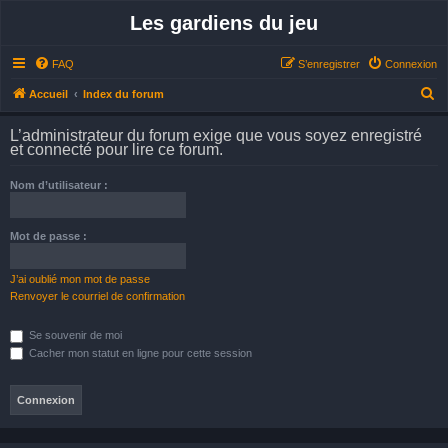
Les gardiens du jeu
FAQ
S’enregistrer
Connexion
R
Accueil
Index du forum
e
L’administrateur du forum exige que vous soyez enregistré
c
et connecté pour lire ce forum.
h
Nom d’utilisateur :
e
r
Mot de passe :
c
h
J’ai oublié mon mot de passe
e
Renvoyer le courriel de confirmation
r
Se souvenir de moi
Cacher mon statut en ligne pour cette session