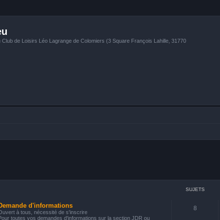
eu
u Club de Loisirs Léo Lagrange de Colomiers (3 Square François Lahille, 31770
SUJETS
Demande d'informations
8
Ouvert à tous, nécessité de s'inscrire
Pour toutes vos demandes d'informations sur la section JDR ou