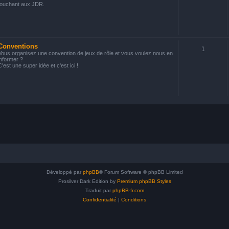
touchant aux JDR.
Conventions
1
Vous organisez une convention de jeux de rôle et vous voulez nous en
informer ?
C'est une super idée et c'est ici !
Développé par
phpBB
® Forum Software © phpBB Limited
Prosilver Dark Edition by
Premium phpBB Styles
Traduit par
phpBB-fr.com
Confidentialité
|
Conditions