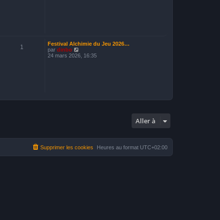
i
r
l
e
d
e
r
n
Festival Alchimie du Jeu 2026…
1
i
V
par
dinbo
e
o
24 mars 2026, 16:35
r
i
m
r
e
l
s
e
s
d
a
e
g
r
e
n
i
e
Aller à
r
m
e
s
s
Supprimer les cookies
Heures au format
UTC+02:00
a
g
e