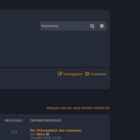
Rechercher
Recherche avancé
S’enregistrer
Connexion
Marquer tous les sous-forums comme lus
MESSAGES
DERNIER MESSAGE
Re: Présentation des nouveaux
274
V
par
Spiru
o
19 juillet 2026, 17:54