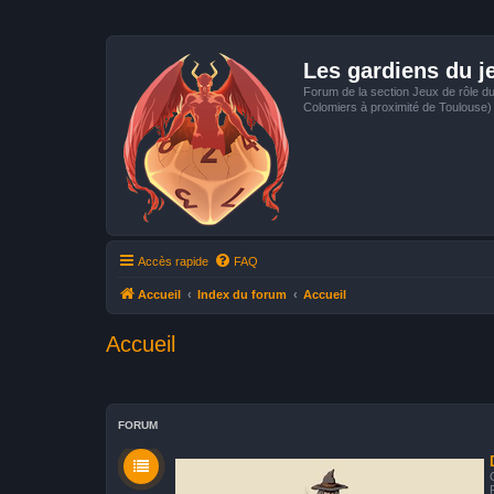
Les gardiens du j
Forum de la section Jeux de rôle d
Colomiers à proximité de Toulouse)
Accès rapide
FAQ
Accueil
Index du forum
Accueil
Accueil
FORUM