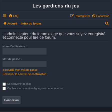
Les gardiens du jeu
FAQ
S’enregistrer
Connexion
R
Accueil
Index du forum
e
L’administrateur du forum exige que vous soyez enregistré
c
et connecté pour lire ce forum.
h
Nom d’utilisateur :
e
r
Mot de passe :
c
h
J’ai oublié mon mot de passe
e
Renvoyer le courriel de confirmation
r
Se souvenir de moi
Cacher mon statut en ligne pour cette session